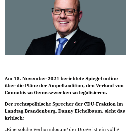
IM LANDTAG
IN DER LANDESREGIERUNG
IM BUNDESTAG
IM EUROPÄISCHEN PARLAMENT
NEWSLETTER ABONNIEREN
BILDER
PROGRAMME
Am 18. November 2021 berichtete Spiegel online
WICHTIGE BESCHLÜSSE DER CDU BRANDENBURG
über die Pläne der Ampelkoalition, den Verkauf von
75 JAHRE CDU BRANDENBURG
Cannabis zu Genusszwecken zu legalisieren.
PRESSE
Der rechtspolitische Sprecher der CDU-Fraktion im
Landtag Brandenburg,
Danny Eichelbaum
,
sieht das
SPENDEN
kritisch:
Mitglied werden
Eine solche Verharmlosung der Droge ist ein völlig