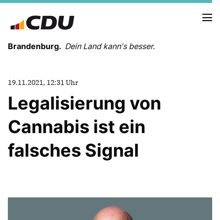
Brandenburg.
Dein Land kann's besser.
MELDUNGEN
19.11.2021, 12:31 Uhr
TERMINE
Legalisierung von
Cannabis ist ein
LANDESVORSTAND
LANDESGESCHÄFTSSTELLE
falsches Signal
ORGANISATION
KREISVERBÄNDE
VEREINIGUNGEN UND SONDERORGANISATIONEN
LANDESFACHAUSSCHÜSSE
SATZUNG
PARTEIGESCHICHTE
PARTEIGERICHT