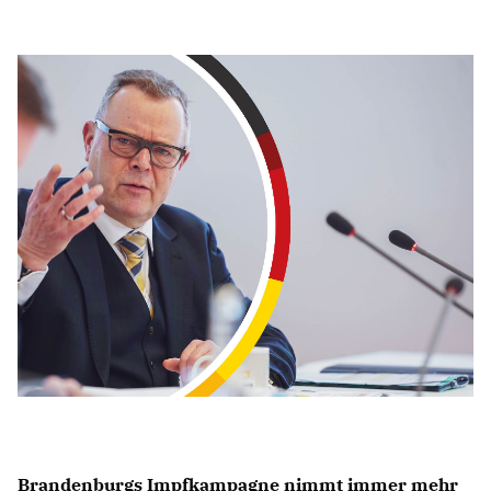
IM LANDTAG
IN DER LANDESREGIERUNG
IM BUNDESTAG
IM EUROPÄISCHEN PARLAMENT
NEWSLETTER ABONNIEREN
BILDER
PROGRAMME
WICHTIGE BESCHLÜSSE DER CDU BRANDENBURG
75 JAHRE CDU BRANDENBURG
PRESSE
SPENDEN
Mitglied werden
Brandenburgs Impfkampagne nimmt immer mehr