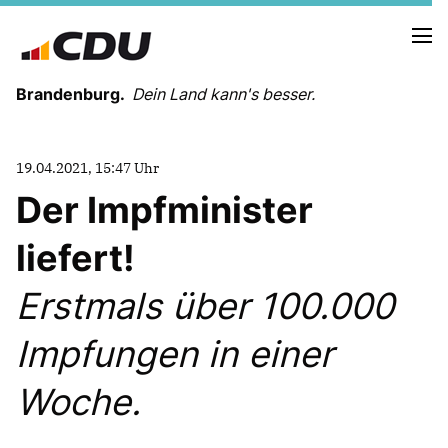
Brandenburg.
Dein Land kann's besser.
MELDUNGEN
19.04.2021, 15:47 Uhr
TERMINE
Der Impfminister
liefert!
LANDESVORSTAND
LANDESGESCHÄFTSSTELLE
Erstmals über 100.000
ORGANISATION
KREISVERBÄNDE
Impfungen in einer
VEREINIGUNGEN UND SONDERORGANISATIONEN
LANDESFACHAUSSCHÜSSE
Woche.
SATZUNG
PARTEIGESCHICHTE
PARTEIGERICHT