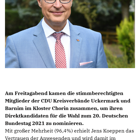
IM LANDTAG
IN DER LANDESREGIERUNG
IM BUNDESTAG
IM EUROPÄISCHEN PARLAMENT
NEWSLETTER ABONNIEREN
BILDER
PROGRAMME
WICHTIGE BESCHLÜSSE DER CDU BRANDENBURG
Am Freitagabend kamen die stimmberechtigten
75 JAHRE CDU BRANDENBURG
Mitglieder der CDU Kreisverbände Uckermark und
PRESSE
Barnim im Kloster Chorin zusammen, um ihren
Direktkandidaten für die Wahl zum 20. Deutschen
SPENDEN
Bundestag 2021 zu nominieren.
Mitglied werden
Mit großer Mehrheit (96,4%) erhielt Jens Koeppen das
Vertrauen der Anwesenden und wird damit im