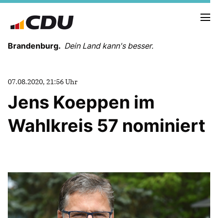
Brandenburg.
Dein Land kann's besser.
MELDUNGEN
07.08.2020, 21:56 Uhr
TERMINE
Jens Koeppen im
Wahlkreis 57 nominiert
LANDESVORSTAND
LANDESGESCHÄFTSSTELLE
ORGANISATION
KREISVERBÄNDE
VEREINIGUNGEN UND SONDERORGANISATIONEN
LANDESFACHAUSSCHÜSSE
SATZUNG
PARTEIGESCHICHTE
PARTEIGERICHT