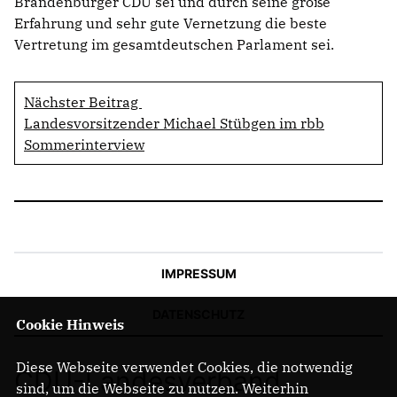
Brandenburger CDU sei und durch seine große
Erfahrung und sehr gute Vernetzung die beste
Vertretung im gesamtdeutschen Parlament sei.
Nächster Beitrag
Landesvorsitzender Michael Stübgen im rbb
Sommerinterview
IMPRESSUM
DATENSCHUTZ
Cookie Hinweis
Diese Webseite verwendet Cookies, die notwendig
CDU-Landesverband
sind, um die Webseite zu nutzen. Weiterhin