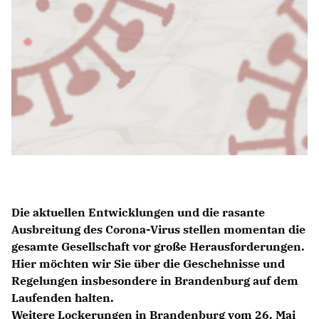
IM LANDTAG
IN DER LANDESREGIERUNG
IM BUNDESTAG
IM EUROPÄISCHEN PARLAMENT
NEWSLETTER ABONNIEREN
BILDER
PROGRAMME
WICHTIGE BESCHLÜSSE DER CDU BRANDENBURG
Die aktuellen Entwicklungen und die rasante
75 JAHRE CDU BRANDENBURG
Ausbreitung des Corona-Virus stellen momentan die
PRESSE
gesamte Gesellschaft vor große Herausforderungen.
Hier möchten wir Sie über die Geschehnisse und
SPENDEN
Regelungen insbesondere in Brandenburg auf dem
Mitglied werden
Laufenden halten.
Weitere Lockerungen in Brandenburg vom 26. Mai