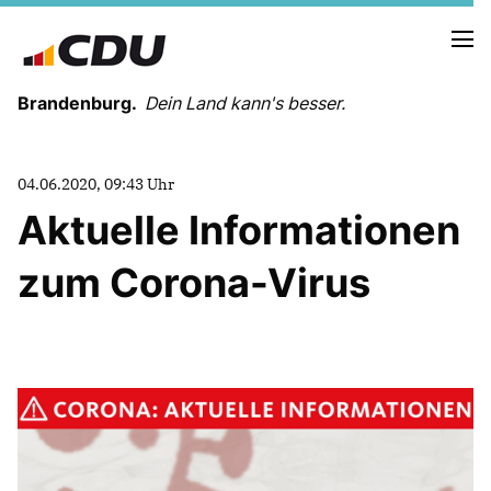
Brandenburg.
Dein Land kann's besser.
MELDUNGEN
04.06.2020, 09:43 Uhr
TERMINE
Aktuelle Informationen
zum Corona-Virus
LANDESVORSTAND
LANDESGESCHÄFTSSTELLE
ORGANISATION
KREISVERBÄNDE
VEREINIGUNGEN UND SONDERORGANISATIONEN
LANDESFACHAUSSCHÜSSE
SATZUNG
PARTEIGESCHICHTE
PARTEIGERICHT