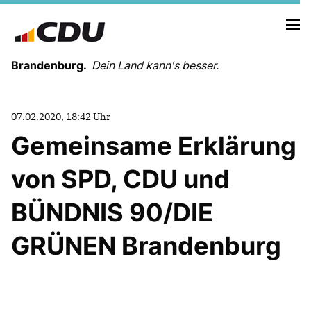
Brandenburg.
Dein Land kann's besser.
MELDUNGEN
07.02.2020, 18:42 Uhr
TERMINE
Gemeinsame Erklärung
von SPD, CDU und
LANDESVORSTAND
LANDESGESCHÄFTSSTELLE
BÜNDNIS 90/DIE
ORGANISATION
KREISVERBÄNDE
GRÜNEN Brandenburg
VEREINIGUNGEN UND SONDERORGANISATIONEN
LANDESFACHAUSSCHÜSSE
SATZUNG
PARTEIGESCHICHTE
PARTEIGERICHT