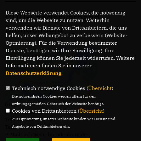
Diese Webseite verwendet Cookies, die notwendig
CDU-Landesverband
sind, um die Webseite zu nutzen. Weiterhin
Brandenburg
verwenden wir Dienste von Drittanbietern, die uns
helfen, unser Webangebot zu verbessern (Website-
Optmierung). Für die Verwendung bestimmter
Dienste, benötigen wir Ihre Einwilligung. Ihre
Einwilligung können Sie jederzeit widerrufen. Weitere
Informationen finden Sie in unserer
Datenschutzerklärung
.
Technisch notwendige Cookies (
Übersicht
)
Die notwendigen Cookies werden allein für den
Gregor-Mendel-Straße 3
ordnungsgemäßen Gebrauch der Webseite benötigt.
Cookies von Drittanbietern (
Übersicht
)
14469 Potsdam
Telefon: (0331) 620 14 - 0
Zur Optimierung unserer Webseite binden wir Dienste und
Telefax: (0331) 620 14 - 14
Angebote von Drittanbietern ein.
E-Mail: info@cdu-brandenburg.de