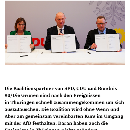
IM LANDTAG
IN DER LANDESREGIERUNG
IM BUNDESTAG
IM EUROPÄISCHEN PARLAMENT
NEWSLETTER ABONNIEREN
BILDER
PROGRAMME
WICHTIGE BESCHLÜSSE DER CDU BRANDENBURG
75 JAHRE CDU BRANDENBURG
Die Koalitionspartner von SPD, CDU und Bündnis
PRESSE
90/Die Grünen sind nach den Ereignissen
in Thüringen schnell zusammengekommen um sich
auszutauschen. Die Koalition wird ohne Wenn und
SPENDEN
Aber am gemeinsam vereinbarten Kurs im Umgang
Mitglied werden
mit der AfD festhalten. Daran haben auch die
Ereignisse in Thüringen nichts geändert.