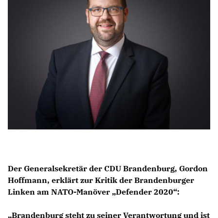
IM LANDTAG
IN DER LANDESREGIERUNG
IM BUNDESTAG
IM EUROPÄISCHEN PARLAMENT
NEWSLETTER ABONNIEREN
BILDER
PROGRAMME
WICHTIGE BESCHLÜSSE DER CDU BRANDENBURG
75 JAHRE CDU BRANDENBURG
PRESSE
Der Generalsekretär der CDU Brandenburg, Gordon
Hoffmann, erklärt zur Kritik der Brandenburger
SPENDEN
Linken am NATO-Manöver „Defender 2020“:
Mitglied werden
Brandenburg steht zu seiner Verantwortung und ist