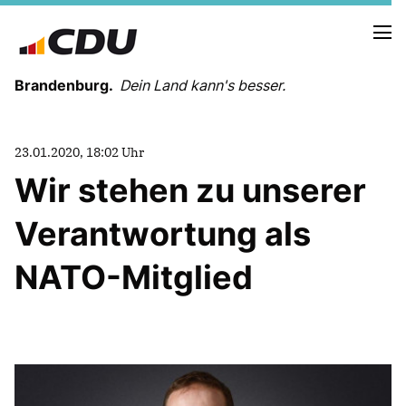
Brandenburg.
Dein Land kann's besser.
MELDUNGEN
23.01.2020, 18:02 Uhr
TERMINE
Wir stehen zu unserer
Verantwortung als
LANDESVORSTAND
LANDESGESCHÄFTSSTELLE
NATO-Mitglied
ORGANISATION
KREISVERBÄNDE
VEREINIGUNGEN UND SONDERORGANISATIONEN
LANDESFACHAUSSCHÜSSE
SATZUNG
PARTEIGESCHICHTE
PARTEIGERICHT