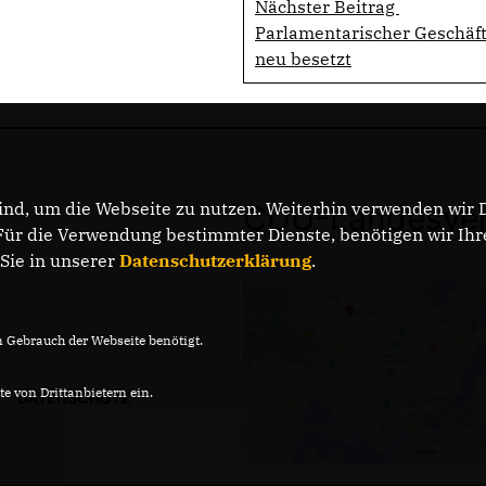
Nächster Beitrag
Parlamentarischer Geschäf
neu besetzt
nd, um die Webseite zu nutzen. Weiterhin verwenden wir Di
CDU-Landesver
r die Verwendung bestimmter Dienste, benötigen wir Ihre 
 Sie in unserer
Datenschutzerklärung
.
Gebrauch der Webseite benötigt.
e von Drittanbietern ein.
DATENSCHUTZ