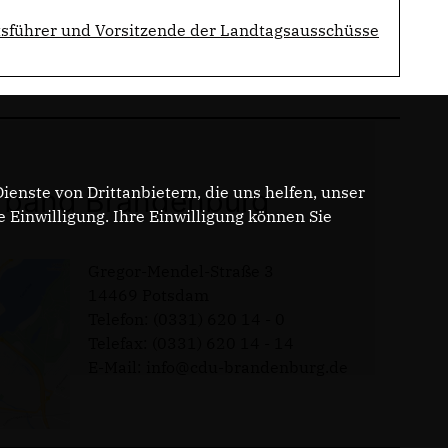
tsführer und Vorsitzende der Landtagsausschüsse
enste von Drittanbietern, die uns helfen, unser
band Brandenburg
Einwilligung. Ihre Einwilligung können Sie
Gregor-Mendel-Straße 3
14469 Potsdam
Telefon: (0331) 620 14 - 0
Telefax: (0331) 620 14 - 14
E-Mail: info@cdu-brandenburg.de