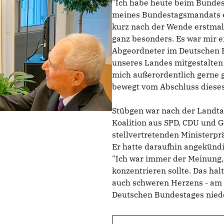
"Ich habe heute beim Bundes
meines Bundestagsmandats erk
kurz nach der Wende erstmal
ganz besonders. Es war mir e
Abgeordneter im Deutschen B
unseres Landes mitgestalten 
mich außerordentlich gerne ge
bewegt vom Abschluss dieses
Stübgen war nach der Landta
Koalition aus SPD, CDU und
stellvertretenden Ministerp
Er hatte daraufhin angekünd
"Ich war immer der Meinung,
konzentrieren sollte. Das hal
auch schweren Herzens - am 
Deutschen Bundestages niede