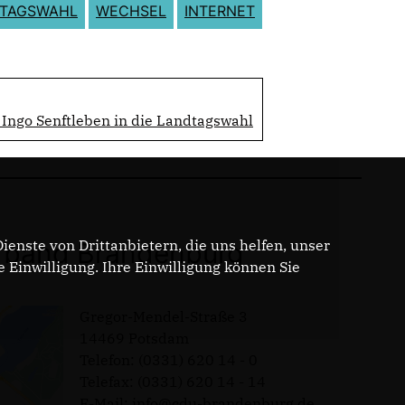
TAGSWAHL
WECHSEL
INTERNET
Ingo Senftleben in die Landtagswahl
enste von Drittanbietern, die uns helfen, unser
band Brandenburg
Einwilligung. Ihre Einwilligung können Sie
Gregor-Mendel-Straße 3
14469 Potsdam
Telefon: (0331) 620 14 - 0
Telefax: (0331) 620 14 - 14
E-Mail: info@cdu-brandenburg.de