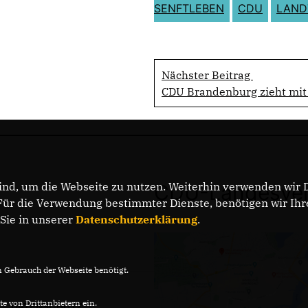
SENFTLEBEN
CDU
LAND
Nächster Beitrag
CDU Brandenburg zieht mit 
nd, um die Webseite zu nutzen. Weiterhin verwenden wir Di
CDU-Landesver
r die Verwendung bestimmter Dienste, benötigen wir Ihre 
 Sie in unserer
Datenschutzerklärung
.
Gebrauch der Webseite benötigt.
e von Drittanbietern ein.
DATENSCHUTZ