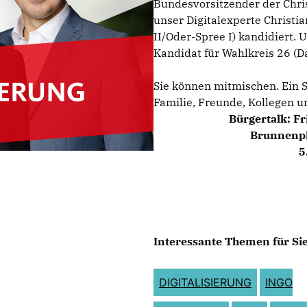
Bundesvorsitzender der Chri
unser Digitalexperte Christi
II/Oder-Spree I) kandidiert
Kandidat für Wahlkreis 26 (D
Sie können mitmischen. Ein St
Familie, Freunde, Kollegen 
Bürgertalk: Fr
Brunnenpl
5
Interessante Themen für Sie
DIGITALISIERUNG
INGO