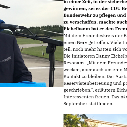
in einer Zeit, in der sicherh
gewinnen, sei es der CDU B
Bundeswehr zu pflegen und 
zu verschaffen, machte auc
Eichelbaum hat er den Freund
Mit dem Freundeskreis der 
einen Nerv getroffen. Viele 
teil, noch mehr hatten sich v
Die Initiatoren Danny Eichel
Resonanz. „Mit dem Freundes
wecken, aber auch unseren Mi
Kontakt zu bleiben. Der Aust
Reservistenbetreuung und po
geschrieben.“, erläutern Eic
Interessenten freuen. Das nä
September stattfinden.