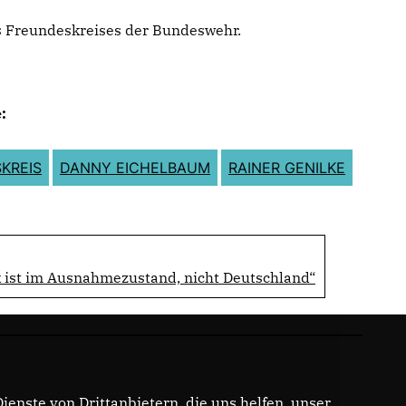
s Freundeskreises der Bundeswehr.
:
KREIS
DANNY EICHELBAUM
RAINER GENILKE
ik ist im Ausnahmezustand, nicht Deutschland“
enste von Drittanbietern, die uns helfen, unser