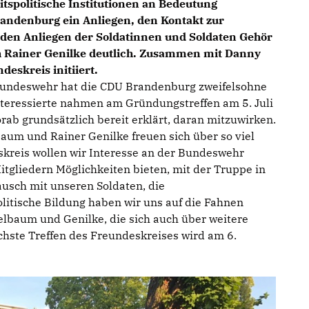
eitspolitische Institutionen an Bedeutung
randenburg ein Anliegen, den Kontakt zur
den Anliegen der Soldatinnen und Soldaten Gehör
h Rainer Genilke deutlich. Zusammen mit Danny
eskreis initiiert.
Bundeswehr hat die CDU Brandenburg zweifelsohne
Interessierte nahmen am Gründungstreffen am 5. Juli
orab grundsätzlich bereit erklärt, daran mitzuwirken.
baum und Rainer Genilke freuen sich über so viel
kreis wollen wir Interesse an der Bundeswehr
tgliedern Möglichkeiten bieten, mit der Truppe in
ausch mit unseren Soldaten, die
litische Bildung haben wir uns auf die Fahnen
helbaum und Genilke, die sich auch über weitere
chste Treffen des Freundeskreises wird am 6.