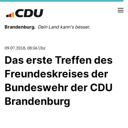
Brandenburg.
Dein Land kann's besser.
MELDUNGEN
09.07.2018, 08:56 Uhr
TERMINE
Das erste Treffen des
Freundeskreises der
LANDESVORSTAND
LANDESGESCHÄFTSSTELLE
Bundeswehr der CDU
ORGANISATION
KREISVERBÄNDE
Brandenburg
VEREINIGUNGEN UND SONDERORGANISATIONEN
LANDESFACHAUSSCHÜSSE
SATZUNG
PARTEIGESCHICHTE
PARTEIGERICHT