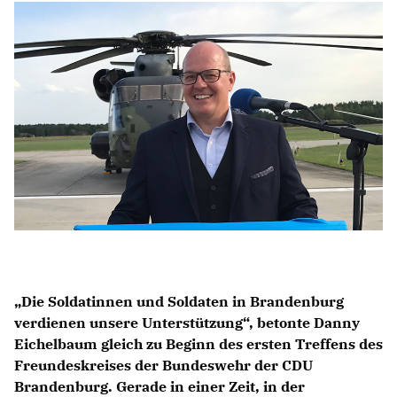
IM LANDTAG
IN DER LANDESREGIERUNG
IM BUNDESTAG
IM EUROPÄISCHEN PARLAMENT
NEWSLETTER ABONNIEREN
BILDER
PROGRAMME
WICHTIGE BESCHLÜSSE DER CDU BRANDENBURG
75 JAHRE CDU BRANDENBURG
PRESSE
Die Soldatinnen und Soldaten in Brandenburg
verdienen unsere Unterstützung“, betonte Danny
Eichelbaum gleich zu Beginn des ersten Treffens des
SPENDEN
Freundeskreises der Bundeswehr der CDU
Mitglied werden
Brandenburg. Gerade in einer Zeit, in der