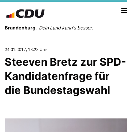
Brandenburg.
Dein Land kann's besser.
MELDUNGEN
24.01.2017, 18:23 Uhr
TERMINE
Steeven Bretz zur SPD-
Kandidatenfrage für
LANDESVORSTAND
LANDESGESCHÄFTSSTELLE
die Bundestagswahl
ORGANISATION
KREISVERBÄNDE
VEREINIGUNGEN UND SONDERORGANISATIONEN
LANDESFACHAUSSCHÜSSE
SATZUNG
PARTEIGESCHICHTE
PARTEIGERICHT