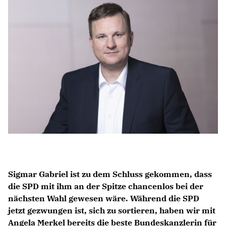
IM LANDTAG
IN DER LANDESREGIERUNG
IM BUNDESTAG
IM EUROPÄISCHEN PARLAMENT
NEWSLETTER ABONNIEREN
BILDER
PROGRAMME
WICHTIGE BESCHLÜSSE DER CDU BRANDENBURG
75 JAHRE CDU BRANDENBURG
PRESSE
Sigmar Gabriel ist zu dem Schluss gekommen, dass
die SPD mit ihm an der Spitze chancenlos bei der
nächsten Wahl gewesen wäre. Während die SPD
SPENDEN
Mitglied werden
jetzt gezwungen ist, sich zu sortieren, haben wir mit
Angela Merkel bereits die beste Bundeskanzlerin für