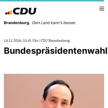
Brandenburg.
Dein Land kann's besser.
MELDUNGEN
14.11.2016, 15:41 Uhr | CDU Brandenburg
TERMINE
Bundespräsidentenwahl
LANDESVORSTAND
LANDESGESCHÄFTSSTELLE
ORGANISATION
KREISVERBÄNDE
VEREINIGUNGEN UND SONDERORGANISATIONEN
LANDESFACHAUSSCHÜSSE
SATZUNG
PARTEIGESCHICHTE
PARTEIGERICHT