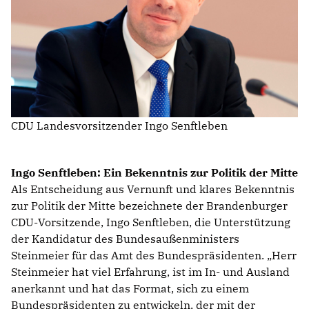
IM LANDTAG
IN DER LANDESREGIERUNG
IM BUNDESTAG
IM EUROPÄISCHEN PARLAMENT
CDU Landesvorsitzender Ingo Senftleben
NEWSLETTER ABONNIEREN
BILDER
Ingo Senftleben: Ein Bekenntnis zur Politik der Mitte
PROGRAMME
Als Entscheidung aus Vernunft und klares Bekenntnis
WICHTIGE BESCHLÜSSE DER CDU BRANDENBURG
zur Politik der Mitte bezeichnete der Brandenburger
75 JAHRE CDU BRANDENBURG
CDU-Vorsitzende, Ingo Senftleben, die Unterstützung
PRESSE
der Kandidatur des Bundesaußenministers
Steinmeier für das Amt des Bundespräsidenten. „Herr
Steinmeier hat viel Erfahrung, ist im In- und Ausland
SPENDEN
Mitglied werden
anerkannt und hat das Format, sich zu einem
Bundespräsidenten zu entwickeln, der mit der