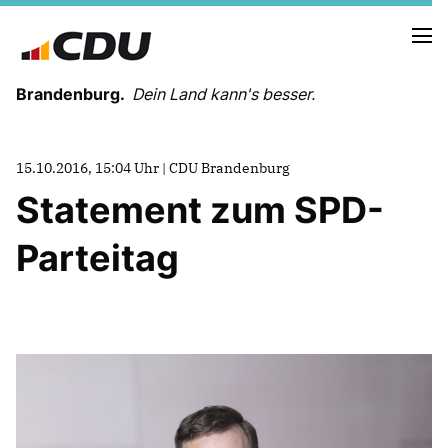
Brandenburg.
Dein Land kann's besser.
MELDUNGEN
15.10.2016, 15:04 Uhr | CDU Brandenburg
TERMINE
Statement zum SPD-
Parteitag
LANDESVORSTAND
LANDESGESCHÄFTSSTELLE
ORGANISATION
KREISVERBÄNDE
VEREINIGUNGEN UND SONDERORGANISATIONEN
LANDESFACHAUSSCHÜSSE
SATZUNG
PARTEIGESCHICHTE
PARTEIGERICHT