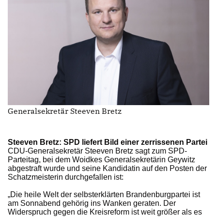
IM LANDTAG
IN DER LANDESREGIERUNG
IM BUNDESTAG
IM EUROPÄISCHEN PARLAMENT
NEWSLETTER ABONNIEREN
Generalsekretär Steeven Bretz
BILDER
PROGRAMME
WICHTIGE BESCHLÜSSE DER CDU BRANDENBURG
Steeven Bretz: SPD liefert Bild einer zerrissenen Partei
75 JAHRE CDU BRANDENBURG
CDU-Generalsekretär Steeven Bretz sagt zum SPD-
PRESSE
Parteitag, bei dem Woidkes Generalsekretärin Geywitz
abgestraft wurde und seine Kandidatin auf den Posten der
Schatzmeisterin durchgefallen ist:
SPENDEN
Die heile Welt der selbsterklärten Brandenburgpartei ist
Mitglied werden
am Sonnabend gehörig ins Wanken geraten. Der
Widerspruch gegen die Kreisreform ist weit größer als es