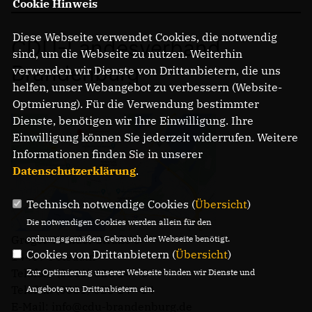
Cookie Hinweis
Diese Webseite verwendet Cookies, die notwendig
CDU-Landesverband
sind, um die Webseite zu nutzen. Weiterhin
Brandenburg
verwenden wir Dienste von Drittanbietern, die uns
helfen, unser Webangebot zu verbessern (Website-
Optmierung). Für die Verwendung bestimmter
Dienste, benötigen wir Ihre Einwilligung. Ihre
Einwilligung können Sie jederzeit widerrufen. Weitere
Informationen finden Sie in unserer
Datenschutzerklärung
.
Technisch notwendige Cookies (
Übersicht
)
Die notwendigen Cookies werden allein für den
Gregor-Mendel-Straße 3
ordnungsgemäßen Gebrauch der Webseite benötigt.
Cookies von Drittanbietern (
Übersicht
)
14469 Potsdam
Telefon: (0331) 620 14 - 0
Zur Optimierung unserer Webseite binden wir Dienste und
Telefax: (0331) 620 14 - 14
Angebote von Drittanbietern ein.
E-Mail: info@cdu-brandenburg.de