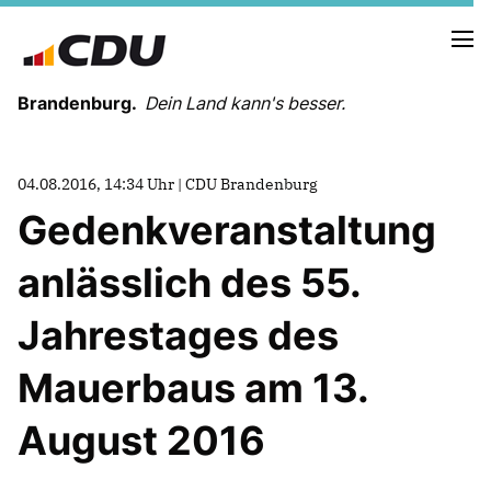
Brandenburg.
Dein Land kann's besser.
MELDUNGEN
04.08.2016, 14:34 Uhr | CDU Brandenburg
TERMINE
Gedenkveranstaltung
anlässlich des 55.
LANDESVORSTAND
LANDESGESCHÄFTSSTELLE
Jahrestages des
ORGANISATION
KREISVERBÄNDE
Mauerbaus am 13.
VEREINIGUNGEN UND SONDERORGANISATIONEN
LANDESFACHAUSSCHÜSSE
August 2016
SATZUNG
PARTEIGESCHICHTE
PARTEIGERICHT