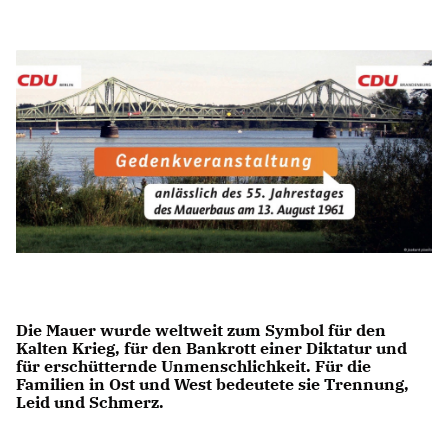
IM LANDTAG
IN DER LANDESREGIERUNG
IM BUNDESTAG
IM EUROPÄISCHEN PARLAMENT
NEWSLETTER ABONNIEREN
BILDER
PROGRAMME
WICHTIGE BESCHLÜSSE DER CDU BRANDENBURG
75 JAHRE CDU BRANDENBURG
PRESSE
Die Mauer wurde weltweit zum Symbol für den
Kalten Krieg, für den Bankrott einer Diktatur und
für erschütternde Unmenschlichkeit. Für die
Familien in Ost und West bedeutete sie Trennung,
SPENDEN
Leid und Schmerz.
Mitglied werden