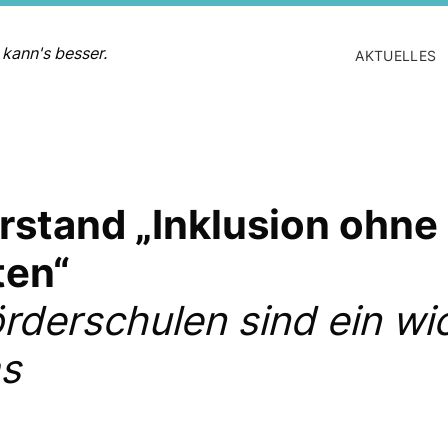
 kann's besser.
AKTUELLES
tand „Inklusion ohne I
ten“
derschulen sind ein wic
s