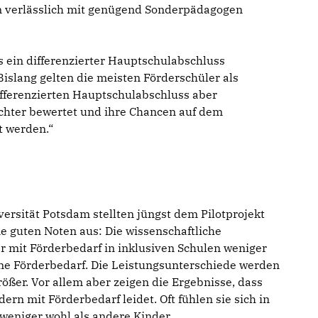
n verlässlich mit genügend Sonderpädagogen
ss ein differenzierter Hauptschulabschluss
Bislang gelten die meisten Förderschüler als
ifferenzierten Hauptschulabschluss aber
chter bewertet und ihre Chancen auf dem
t werden.“
versität Potsdam stellten jüngst dem Pilotprojekt
 guten Noten aus: Die wissenschaftliche
r mit Förderbedarf in inklusiven Schulen weniger
hne Förderbedarf. Die Leistungsunterschiede werden
ößer. Vor allem aber zeigen die Ergebnisse, dass
ern mit Förderbedarf leidet. Oft fühlen sie sich in
weniger wohl als andere Kinder.