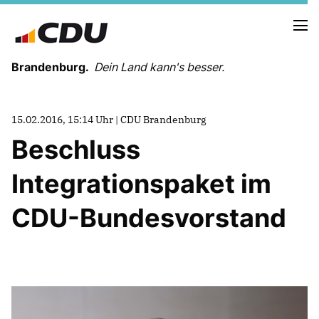
Brandenburg.
Dein Land kann's besser.
MELDUNGEN
15.02.2016, 15:14 Uhr | CDU Brandenburg
TERMINE
Beschluss
Integrationspaket im
LANDESVORSTAND
LANDESGESCHÄFTSSTELLE
CDU-Bundesvorstand
ORGANISATION
KREISVERBÄNDE
VEREINIGUNGEN UND SONDERORGANISATIONEN
LANDESFACHAUSSCHÜSSE
SATZUNG
PARTEIGESCHICHTE
PARTEIGERICHT