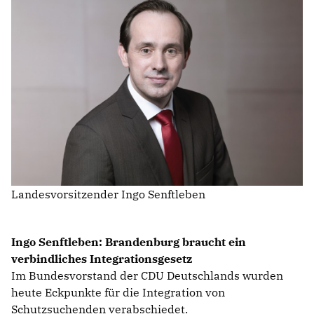
IM LANDTAG
IN DER LANDESREGIERUNG
IM BUNDESTAG
IM EUROPÄISCHEN PARLAMENT
NEWSLETTER ABONNIEREN
BILDER
PROGRAMME
Landesvorsitzender Ingo Senftleben
WICHTIGE BESCHLÜSSE DER CDU BRANDENBURG
75 JAHRE CDU BRANDENBURG
PRESSE
Ingo Senftleben: Brandenburg braucht ein
verbindliches Integrationsgesetz
Im Bundesvorstand der CDU Deutschlands wurden
SPENDEN
Mitglied werden
heute Eckpunkte für die Integration von
Schutzsuchenden verabschiedet.