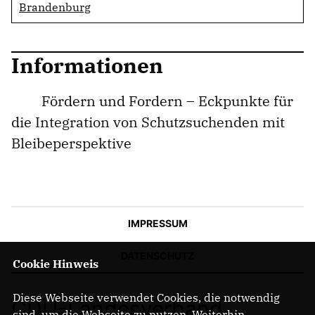
Brandenburg
Informationen
Fördern und Fordern – Eckpunkte für
die Integration von Schutzsuchenden mit
Bleibeperspektive
IMPRESSUM
DATENSCHUTZ
Cookie Hinweis
Diese Webseite verwendet Cookies, die notwendig
CDU-Landesverband
sind, um die Webseite zu nutzen. Weiterhin