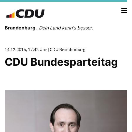
Brandenburg.
Dein Land kann's besser.
MELDUNGEN
14.12.2015, 17:42 Uhr | CDU Brandenburg
TERMINE
CDU Bundesparteitag
LANDESVORSTAND
LANDESGESCHÄFTSSTELLE
ORGANISATION
KREISVERBÄNDE
VEREINIGUNGEN UND SONDERORGANISATIONEN
LANDESFACHAUSSCHÜSSE
SATZUNG
PARTEIGESCHICHTE
PARTEIGERICHT