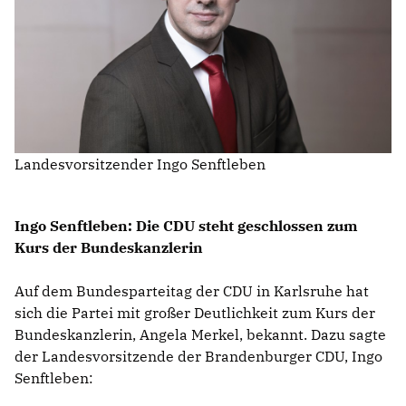
IM LANDTAG
IN DER LANDESREGIERUNG
IM BUNDESTAG
IM EUROPÄISCHEN PARLAMENT
Landesvorsitzender Ingo Senftleben
NEWSLETTER ABONNIEREN
BILDER
Ingo Senftleben: Die CDU steht geschlossen zum
PROGRAMME
Kurs der Bundeskanzlerin
WICHTIGE BESCHLÜSSE DER CDU BRANDENBURG
75 JAHRE CDU BRANDENBURG
Auf dem Bundesparteitag der CDU in Karlsruhe hat
PRESSE
sich die Partei mit großer Deutlichkeit zum Kurs der
Bundeskanzlerin, Angela Merkel, bekannt. Dazu sagte
der Landesvorsitzende der Brandenburger CDU, Ingo
SPENDEN
Mitglied werden
Senftleben: