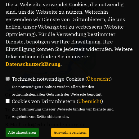
Diese Webseite verwendet Cookies, die notwendig
CDU-Landesverband
sind, um die Webseite zu nutzen. Weiterhin
Brandenburg
verwenden wir Dienste von Drittanbietern, die uns
helfen, unser Webangebot zu verbessern (Website-
Optmierung). Für die Verwendung bestimmter
Dienste, benötigen wir Ihre Einwilligung. Ihre
Einwilligung können Sie jederzeit widerrufen. Weitere
Informationen finden Sie in unserer
Datenschutzerklärung
.
Technisch notwendige Cookies (
Übersicht
)
Die notwendigen Cookies werden allein für den
Gregor-Mendel-Straße 3
ordnungsgemäßen Gebrauch der Webseite benötigt.
Cookies von Drittanbietern (
Übersicht
)
14469 Potsdam
Telefon: (0331) 620 14 - 0
Zur Optimierung unserer Webseite binden wir Dienste und
Telefax: (0331) 620 14 - 14
Angebote von Drittanbietern ein.
E-Mail: info@cdu-brandenburg.de
Alle akzeptieren
Auswahl speichern