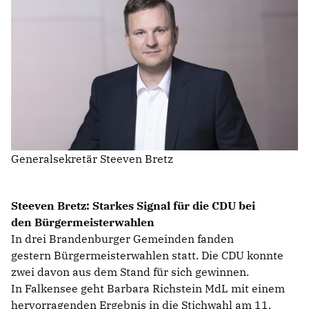
IM LANDTAG
IN DER LANDESREGIERUNG
IM BUNDESTAG
IM EUROPÄISCHEN PARLAMENT
NEWSLETTER ABONNIEREN
Generalsekretär Steeven Bretz
BILDER
PROGRAMME
WICHTIGE BESCHLÜSSE DER CDU BRANDENBURG
Steeven Bretz: Starkes Signal für die CDU bei
75 JAHRE CDU BRANDENBURG
den Bürgermeisterwahlen
PRESSE
In drei Brandenburger Gemeinden fanden
gestern Bürgermeisterwahlen statt. Die CDU konnte
zwei davon aus dem Stand für sich gewinnen.
SPENDEN
Mitglied werden
In Falkensee geht Barbara Richstein MdL mit einem
hervorragenden Ergebnis in die Stichwahl am 11.