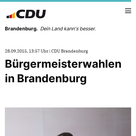
Brandenburg.
Dein Land kann's besser.
MELDUNGEN
28.09.2015, 13:57 Uhr | CDU Brandenburg
TERMINE
Bürgermeisterwahlen
in Brandenburg
LANDESVORSTAND
LANDESGESCHÄFTSSTELLE
ORGANISATION
KREISVERBÄNDE
VEREINIGUNGEN UND SONDERORGANISATIONEN
LANDESFACHAUSSCHÜSSE
SATZUNG
PARTEIGESCHICHTE
PARTEIGERICHT