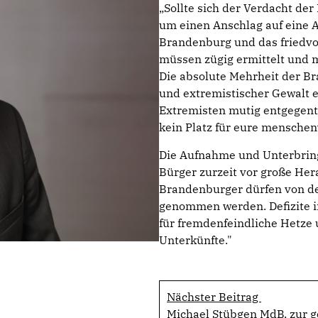
Sollte sich der Verdacht der 
um einen Anschlag auf eine 
Brandenburg und das friedvo
müssen zügig ermittelt und m
Die absolute Mehrheit der B
und extremistischer Gewalt 
Extremisten mutig entgegent
kein Platz für eure menschen
Die Aufnahme und Unterbring
Bürger zurzeit vor große Her
Brandenburger dürfen von der
genommen werden. Defizite i
für fremdenfeindliche Hetze
Unterkünfte."
Nächster Beitrag
Michael Stübgen MdB, zur 