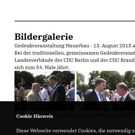
Bildergalerie
Gedenkveranstaltung Mauerbau - 13. August 2015 a
Bei der traditionellen, gemeinsamen Gedenkveranst
Landesverbände der CDU Berlin und der CDU Brand
sich zum 54. Male jährt.
Weitere Bilder klicken Sie bitte auf eines der Bilder
Cookie Hinweis
Diese Webseite verwendet Cookies, die notwendig si