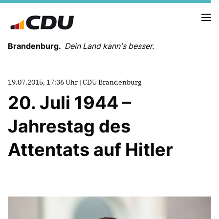
Brandenburg.
Dein Land kann's besser.
MELDUNGEN
19.07.2015, 17:36 Uhr | CDU Brandenburg
TERMINE
20. Juli 1944 –
Jahrestag des
LANDESVORSTAND
LANDESGESCHÄFTSSTELLE
Attentats auf Hitler
ORGANISATION
KREISVERBÄNDE
VEREINIGUNGEN UND SONDERORGANISATIONEN
LANDESFACHAUSSCHÜSSE
SATZUNG
PARTEIGESCHICHTE
PARTEIGERICHT