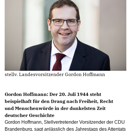
IM LANDTAG
IN DER LANDESREGIERUNG
IM BUNDESTAG
IM EUROPÄISCHEN PARLAMENT
NEWSLETTER ABONNIEREN
BILDER
stellv. Landesvorsitzender Gordon Hoffmann
PROGRAMME
WICHTIGE BESCHLÜSSE DER CDU BRANDENBURG
75 JAHRE CDU BRANDENBURG
Gordon Hoffmann: Der 20. Juli 1944 steht
PRESSE
beispielhaft für den Drang nach Freiheit, Recht
und Menschenwürde in der dunkelsten Zeit
deutscher Geschichte
SPENDEN
Mitglied werden
Gordon Hoffmann, Stellvertretender Vorsitzender der CDU
Brandenburg, sagt anlässlich des Jahrestags des Attentats