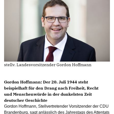
IM LANDTAG
IN DER LANDESREGIERUNG
IM BUNDESTAG
IM EUROPÄISCHEN PARLAMENT
NEWSLETTER ABONNIEREN
BILDER
stellv. Landesvorsitzender Gordon Hoffmann
PROGRAMME
WICHTIGE BESCHLÜSSE DER CDU BRANDENBURG
75 JAHRE CDU BRANDENBURG
Gordon Hoffmann: Der 20. Juli 1944 steht
PRESSE
beispielhaft für den Drang nach Freiheit, Recht
und Menschenwürde in der dunkelsten Zeit
deutscher Geschichte
SPENDEN
Mitglied werden
Gordon Hoffmann, Stellvertretender Vorsitzender der CDU
Brandenburg, sagt anlässlich des Jahrestags des Attentats