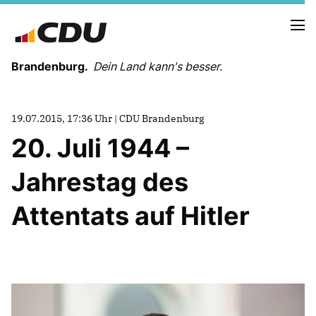
Brandenburg.
Dein Land kann's besser.
MELDUNGEN
19.07.2015, 17:36 Uhr | CDU Brandenburg
TERMINE
20. Juli 1944 –
Jahrestag des
LANDESVORSTAND
LANDESGESCHÄFTSSTELLE
Attentats auf Hitler
ORGANISATION
KREISVERBÄNDE
VEREINIGUNGEN UND SONDERORGANISATIONEN
LANDESFACHAUSSCHÜSSE
SATZUNG
PARTEIGESCHICHTE
PARTEIGERICHT