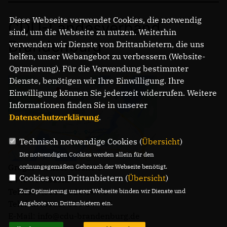
Diese Webseite verwendet Cookies, die notwendig
CDU-Landesverband
sind, um die Webseite zu nutzen. Weiterhin
Brandenburg
verwenden wir Dienste von Drittanbietern, die uns
helfen, unser Webangebot zu verbessern (Website-
Optmierung). Für die Verwendung bestimmter
Dienste, benötigen wir Ihre Einwilligung. Ihre
Einwilligung können Sie jederzeit widerrufen. Weitere
Informationen finden Sie in unserer
Datenschutzerklärung
.
Technisch notwendige Cookies (
Übersicht
)
Die notwendigen Cookies werden allein für den
Gregor-Mendel-Straße 3
ordnungsgemäßen Gebrauch der Webseite benötigt.
Cookies von Drittanbietern (
Übersicht
)
14469 Potsdam
Telefon: (0331) 620 14 - 0
Zur Optimierung unserer Webseite binden wir Dienste und
Telefax: (0331) 620 14 - 14
Angebote von Drittanbietern ein.
E-Mail: info@cdu-brandenburg.de