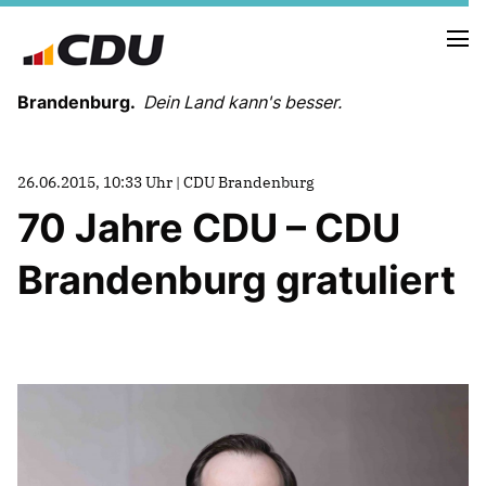
Brandenburg.
Dein Land kann's besser.
MELDUNGEN
26.06.2015, 10:33 Uhr | CDU Brandenburg
TERMINE
70 Jahre CDU – CDU
Brandenburg gratuliert
LANDESVORSTAND
LANDESGESCHÄFTSSTELLE
ORGANISATION
KREISVERBÄNDE
VEREINIGUNGEN UND SONDERORGANISATIONEN
LANDESFACHAUSSCHÜSSE
SATZUNG
PARTEIGESCHICHTE
PARTEIGERICHT