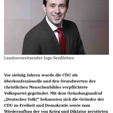
IM LANDTAG
IN DER LANDESREGIERUNG
IM BUNDESTAG
IM EUROPÄISCHEN PARLAMENT
NEWSLETTER ABONNIEREN
Landesvorsitzender Ingo Senftleben
BILDER
PROGRAMME
WICHTIGE BESCHLÜSSE DER CDU BRANDENBURG
Vor siebzig Jahren wurde die CDU als
75 JAHRE CDU BRANDENBURG
überkonfessionelle und den Grundwerten des
PRESSE
christlichen Menschenbildes verpflichtete
Volkspartei gegründet. Mit dem Gründungsaufruf
Deutsches Volk!“ bekannten sich die Gründer der
SPENDEN
Mitglied werden
CDU zu Freiheit und Demokratie sowie zum
Wiederaufbau der von Krieg und Diktatur zerstörten