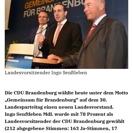
IM LANDTAG
IN DER LANDESREGIERUNG
IM BUNDESTAG
IM EUROPÄISCHEN PARLAMENT
NEWSLETTER ABONNIEREN
BILDER
Landesvorsitzender Ingo Senftleben
PROGRAMME
WICHTIGE BESCHLÜSSE DER CDU BRANDENBURG
75 JAHRE CDU BRANDENBURG
Die CDU Brandenburg wählte heute unter dem Motto
PRESSE
Gemeinsam für Brandenburg“ auf dem 30.
Landesparteitag einen neuen Landesvorstand.
Ingo Senftleben MdL wurde mit 78 Prozent als
SPENDEN
Landesvorsitzender der CDU Brandenburg gewählt
Mitglied werden
(212 abgegebene Stimmen: 163 Ja-Stimmen, 17