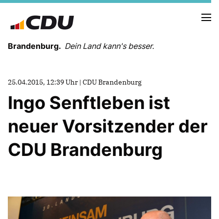
Brandenburg.
Dein Land kann's besser.
MELDUNGEN
25.04.2015, 12:39 Uhr | CDU Brandenburg
TERMINE
Ingo Senftleben ist
neuer Vorsitzender der
LANDESVORSTAND
LANDESGESCHÄFTSSTELLE
CDU Brandenburg
ORGANISATION
KREISVERBÄNDE
VEREINIGUNGEN UND SONDERORGANISATIONEN
LANDESFACHAUSSCHÜSSE
SATZUNG
PARTEIGESCHICHTE
PARTEIGERICHT