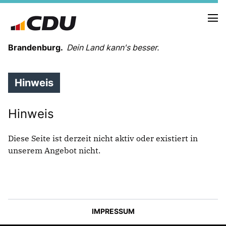
Brandenburg.
Dein Land kann's besser.
Hinweis
MELDUNGEN
TERMINE
Hinweis
LANDESVORSTAND
Diese Seite ist derzeit nicht aktiv oder existiert in
LANDESGESCHÄFTSSTELLE
unserem Angebot nicht.
ORGANISATION
KREISVERBÄNDE
VEREINIGUNGEN UND SONDERORGANISATIONEN
LANDESFACHAUSSCHÜSSE
SATZUNG
IMPRESSUM
PARTEIGESCHICHTE
PARTEIGERICHT