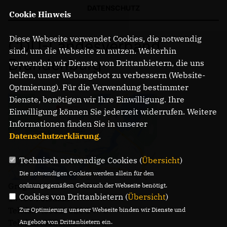
DATENSCHUTZ
Cookie Hinweis
IM LANDTAG
Diese Webseite verwendet Cookies, die notwendig
CDU-Landesverband
IN DER LANDESREGIERUNG
sind, um die Webseite zu nutzen. Weiterhin
IM BUNDESTAG
Brandenburg
verwenden wir Dienste von Drittanbietern, die uns
IM EUROPÄISCHEN PARLAMENT
helfen, unser Webangebot zu verbessern (Website-
Optmierung). Für die Verwendung bestimmter
Dienste, benötigen wir Ihre Einwilligung. Ihre
NEWSLETTER ABONNIEREN
Einwilligung können Sie jederzeit widerrufen. Weitere
BILDER
Informationen finden Sie in unserer
PROGRAMME
Datenschutzerklärung
.
WICHTIGE BESCHLÜSSE DER CDU BRANDENBURG
75 JAHRE CDU BRANDENBURG
Technisch notwendige Cookies (
Übersicht
)
PRESSE
Die notwendigen Cookies werden allein für den
Gregor-Mendel-Straße 3
ordnungsgemäßen Gebrauch der Webseite benötigt.
Cookies von Drittanbietern (
Übersicht
)
14469 Potsdam
SPENDEN
Telefon: (0331) 620 14 - 0
Zur Optimierung unserer Webseite binden wir Dienste und
Mitglied werden
Telefax: (0331) 620 14 - 14
Angebote von Drittanbietern ein.