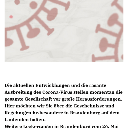
IM LANDTAG
IN DER LANDESREGIERUNG
IM BUNDESTAG
IM EUROPÄISCHEN PARLAMENT
NEWSLETTER ABONNIEREN
BILDER
PROGRAMME
WICHTIGE BESCHLÜSSE DER CDU BRANDENBURG
Die aktuellen Entwicklungen und die rasante
75 JAHRE CDU BRANDENBURG
Ausbreitung des Corona-Virus stellen momentan die
PRESSE
gesamte Gesellschaft vor große Herausforderungen.
Hier möchten wir Sie über die Geschehnisse und
SPENDEN
Regelungen insbesondere in Brandenburg auf dem
Mitglied werden
Laufenden halten.
Weitere Lockerungen in Brandenburg vom 26. Mai