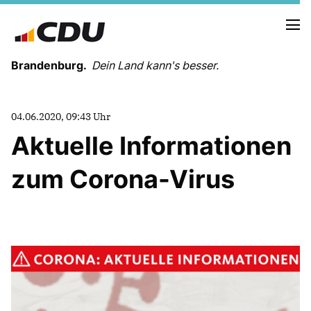
Brandenburg.
Dein Land kann's besser.
MELDUNGEN
04.06.2020, 09:43 Uhr
TERMINE
Aktuelle Informationen
zum Corona-Virus
LANDESVORSTAND
LANDESGESCHÄFTSSTELLE
ORGANISATION
KREISVERBÄNDE
VEREINIGUNGEN UND SONDERORGANISATIONEN
LANDESFACHAUSSCHÜSSE
SATZUNG
PARTEIGESCHICHTE
PARTEIGERICHT