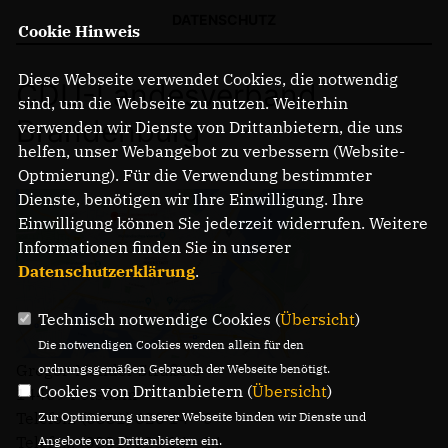
DATENSCHUTZ
Cookie Hinweis
Diese Webseite verwendet Cookies, die notwendig
CDU-Landesverband
sind, um die Webseite zu nutzen. Weiterhin
Brandenburg
verwenden wir Dienste von Drittanbietern, die uns
helfen, unser Webangebot zu verbessern (Website-
Optmierung). Für die Verwendung bestimmter
Dienste, benötigen wir Ihre Einwilligung. Ihre
Einwilligung können Sie jederzeit widerrufen. Weitere
Informationen finden Sie in unserer
Datenschutzerklärung
.
Technisch notwendige Cookies (
Übersicht
)
Die notwendigen Cookies werden allein für den
Gregor-Mendel-Straße 3
ordnungsgemäßen Gebrauch der Webseite benötigt.
Cookies von Drittanbietern (
Übersicht
)
14469 Potsdam
Telefon: (0331) 620 14 - 0
Zur Optimierung unserer Webseite binden wir Dienste und
Telefax: (0331) 620 14 - 14
Angebote von Drittanbietern ein.