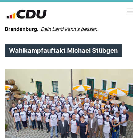
Brandenburg.
Dein Land kann's besser.
Wahlkampfauftakt Michael Stübgen
MELDUNGEN
TERMINE
LANDESVORSTAND
LANDESGESCHÄFTSSTELLE
ORGANISATION
KREISVERBÄNDE
VEREINIGUNGEN UND SONDERORGANISATIONEN
LANDESFACHAUSSCHÜSSE
SATZUNG
PARTEIGESCHICHTE
PARTEIGERICHT