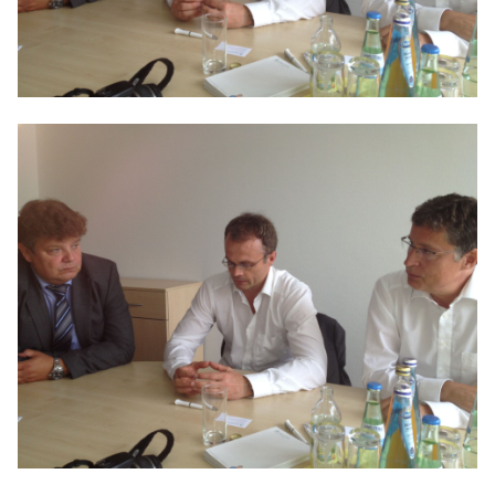
IM LANDTAG
IN DER LANDESREGIERUNG
IM BUNDESTAG
IM EUROPÄISCHEN PARLAMENT
NEWSLETTER ABONNIEREN
BILDER
PROGRAMME
WICHTIGE BESCHLÜSSE DER CDU BRANDENBURG
75 JAHRE CDU BRANDENBURG
PRESSE
SPENDEN
Mitglied werden