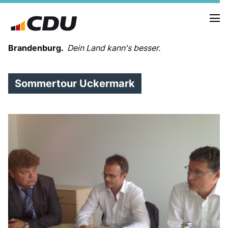
Brandenburg.
Dein Land kann's besser.
Sommertour Uckermark
MELDUNGEN
TERMINE
LANDESVORSTAND
LANDESGESCHÄFTSSTELLE
ORGANISATION
KREISVERBÄNDE
VEREINIGUNGEN UND SONDERORGANISATIONEN
LANDESFACHAUSSCHÜSSE
SATZUNG
PARTEIGESCHICHTE
PARTEIGERICHT