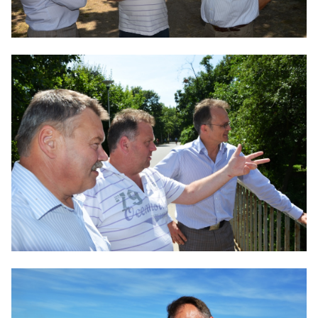
IM LANDTAG
IN DER LANDESREGIERUNG
IM BUNDESTAG
IM EUROPÄISCHEN PARLAMENT
NEWSLETTER ABONNIEREN
BILDER
PROGRAMME
WICHTIGE BESCHLÜSSE DER CDU BRANDENBURG
75 JAHRE CDU BRANDENBURG
PRESSE
SPENDEN
Mitglied werden