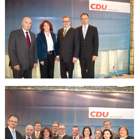
IM LANDTAG
IN DER LANDESREGIERUNG
IM BUNDESTAG
IM EUROPÄISCHEN PARLAMENT
NEWSLETTER ABONNIEREN
BILDER
PROGRAMME
WICHTIGE BESCHLÜSSE DER CDU BRANDENBURG
75 JAHRE CDU BRANDENBURG
PRESSE
SPENDEN
Mitglied werden