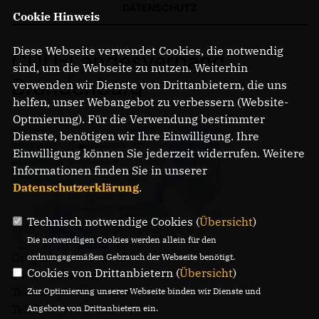
DATENSCHUTZ
Cookie Hinweis
Diese Webseite verwendet Cookies, die notwendig
CDU-Landesverband
sind, um die Webseite zu nutzen. Weiterhin
Brandenburg
verwenden wir Dienste von Drittanbietern, die uns
helfen, unser Webangebot zu verbessern (Website-
Optmierung). Für die Verwendung bestimmter
Dienste, benötigen wir Ihre Einwilligung. Ihre
Einwilligung können Sie jederzeit widerrufen. Weitere
Informationen finden Sie in unserer
Datenschutzerklärung
.
Technisch notwendige Cookies (
Übersicht
)
Die notwendigen Cookies werden allein für den
Gregor-Mendel-Straße 3
ordnungsgemäßen Gebrauch der Webseite benötigt.
Cookies von Drittanbietern (
Übersicht
)
14469 Potsdam
Telefon: (0331) 620 14 - 0
Zur Optimierung unserer Webseite binden wir Dienste und
Telefax: (0331) 620 14 - 14
Angebote von Drittanbietern ein.