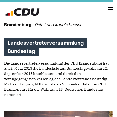
Brandenburg.
Dein Land kann's besser.
Landesvertreterversammlung
MELDUNGEN
TERMINE
Bundestag
Die Landesvertreterversammlung der CDU Brandenburg hat
LANDESVORSTAND
am 2. März 2013 die Landesliste zur Bundestagswahl am 22.
LANDESGESCHÄFTSSTELLE
September 2013 beschlossen und damit den
ORGANISATION
vorangegangenen Vorschlag des Landesvorstands bestätigt.
Michael Stübgen, MdB, wurde als Spitzenkandidat der CDU
KREISVERBÄNDE
Brandenburg für die Wahl zum 18. Deutschen Bundestag
VEREINIGUNGEN UND SONDERORGANISATIONEN
nominiert.
LANDESFACHAUSSCHÜSSE
SATZUNG
PARTEIGESCHICHTE
PARTEIGERICHT