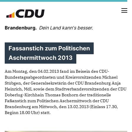
Brandenburg.
Dein Land kann's besser.
Fassanstich zum Politischen
MELDUNGEN
TERMINE
Aschermittwoch 2013
Am Montag, den 04.02.2013 fand im Beisein des CDU-
LANDESVORSTAND
Bundestagsabgeordneten und Kreisvorsitzenden Michael
LANDESGESCHÄFTSSTELLE
Stübgen, der Generalsekretärin der CDU Brandenburg Anja
ORGANISATION
Heinrich, MdL sowie dem Stadtverbandsvorsitzenden der CDU
Doberlug-Kirchhain Thomas Boxhorn der traditionelle
KREISVERBÄNDE
Faßanstich zum Politischen Aschermittwoch der CDU
VEREINIGUNGEN UND SONDERORGANISATIONEN
Brandenburg am Mittwoch, den 13.02.2013 (Einlass 17.30,
LANDESFACHAUSSCHÜSSE
Beginn 18.00 Uhr) statt.
SATZUNG
PARTEIGESCHICHTE
PARTEIGERICHT