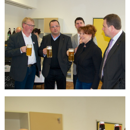
IM LANDTAG
IN DER LANDESREGIERUNG
IM BUNDESTAG
IM EUROPÄISCHEN PARLAMENT
NEWSLETTER ABONNIEREN
BILDER
PROGRAMME
WICHTIGE BESCHLÜSSE DER CDU BRANDENBURG
75 JAHRE CDU BRANDENBURG
PRESSE
SPENDEN
Mitglied werden