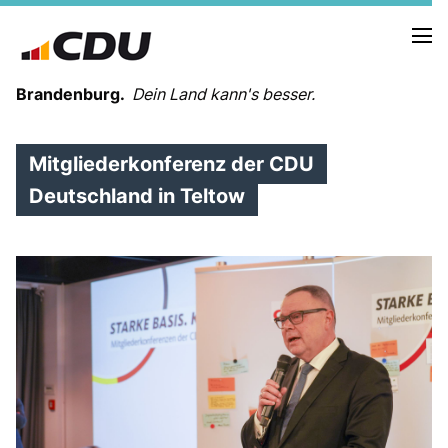
Brandenburg.
Dein Land kann's besser.
Mitgliederkonferenz der CDU
MELDUNGEN
TERMINE
Deutschland in Teltow
LANDESVORSTAND
LANDESGESCHÄFTSSTELLE
ORGANISATION
KREISVERBÄNDE
VEREINIGUNGEN UND SONDERORGANISATIONEN
LANDESFACHAUSSCHÜSSE
SATZUNG
PARTEIGESCHICHTE
PARTEIGERICHT