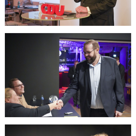
IM LANDTAG
IN DER LANDESREGIERUNG
IM BUNDESTAG
IM EUROPÄISCHEN PARLAMENT
NEWSLETTER ABONNIEREN
BILDER
PROGRAMME
WICHTIGE BESCHLÜSSE DER CDU BRANDENBURG
75 JAHRE CDU BRANDENBURG
PRESSE
SPENDEN
Mitglied werden