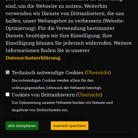
CDU-Landesverband
sind, um die Webseite zu nutzen. Weiterhin
Brandenburg
verwenden wir Dienste von Drittanbietern, die uns
helfen, unser Webangebot zu verbessern (Website-
Optmierung). Für die Verwendung bestimmter
Dienste, benötigen wir Ihre Einwilligung. Ihre
Einwilligung können Sie jederzeit widerrufen. Weitere
Informationen finden Sie in unserer
Datenschutzerklärung
.
Technisch notwendige Cookies (
Übersicht
)
Die notwendigen Cookies werden allein für den
Gregor-Mendel-Straße 3
ordnungsgemäßen Gebrauch der Webseite benötigt.
Cookies von Drittanbietern (
Übersicht
)
14469 Potsdam
Telefon: (0331) 620 14 - 0
Zur Optimierung unserer Webseite binden wir Dienste und
Telefax: (0331) 620 14 - 14
Angebote von Drittanbietern ein.
E-Mail: info@cdu-brandenburg.de
Alle akzeptieren
Auswahl speichern