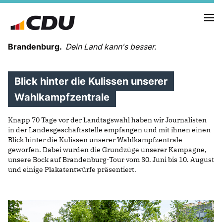
Brandenburg.
Dein Land kann's besser.
Blick hinter die Kulissen unserer
MELDUNGEN
TERMINE
Wahlkampfzentrale
Knapp 70 Tage vor der Landtagswahl haben wir Journalisten
LANDESVORSTAND
in der Landesgeschäftsstelle empfangen und mit ihnen einen
LANDESGESCHÄFTSSTELLE
Blick hinter die Kulissen unserer Wahlkampfzentrale
ORGANISATION
geworfen. Dabei wurden die Grundzüge unserer Kampagne,
unsere Bock auf Brandenburg-Tour vom 30. Juni bis 10. August
KREISVERBÄNDE
und einige Plakatentwürfe präsentiert.
VEREINIGUNGEN UND SONDERORGANISATIONEN
LANDESFACHAUSSCHÜSSE
SATZUNG
PARTEIGESCHICHTE
PARTEIGERICHT