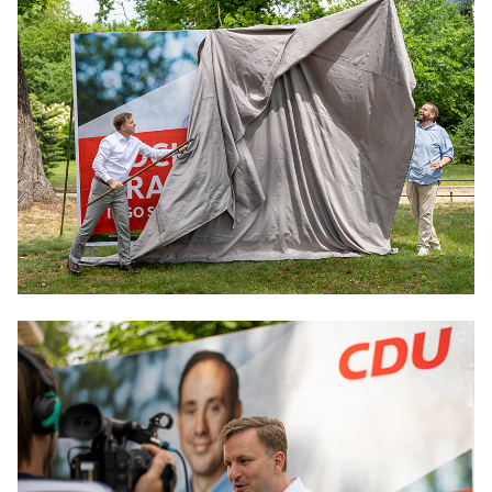
IM LANDTAG
IN DER LANDESREGIERUNG
IM BUNDESTAG
IM EUROPÄISCHEN PARLAMENT
NEWSLETTER ABONNIEREN
BILDER
PROGRAMME
WICHTIGE BESCHLÜSSE DER CDU BRANDENBURG
75 JAHRE CDU BRANDENBURG
PRESSE
SPENDEN
Mitglied werden