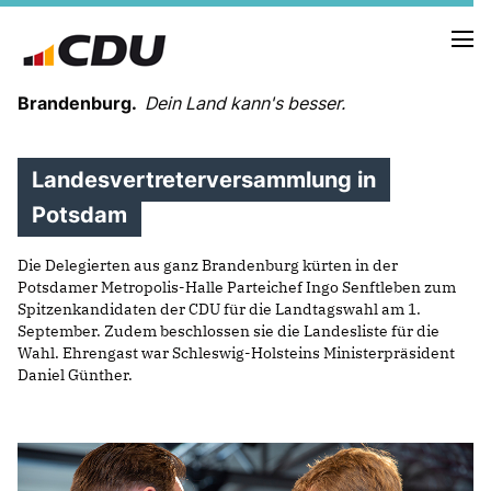
Brandenburg.
Dein Land kann's besser.
Landesvertreterversammlung in
MELDUNGEN
TERMINE
Potsdam
Die Delegierten aus ganz Brandenburg kürten in der
LANDESVORSTAND
Potsdamer Metropolis-Halle Parteichef Ingo Senftleben zum
LANDESGESCHÄFTSSTELLE
Spitzenkandidaten der CDU für die Landtagswahl am 1.
ORGANISATION
September. Zudem beschlossen sie die Landesliste für die
Wahl. Ehrengast war Schleswig-Holsteins Ministerpräsident
KREISVERBÄNDE
Daniel Günther.
VEREINIGUNGEN UND SONDERORGANISATIONEN
LANDESFACHAUSSCHÜSSE
SATZUNG
PARTEIGESCHICHTE
PARTEIGERICHT