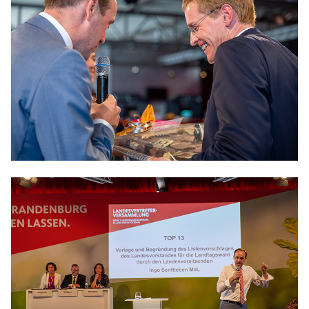
IM LANDTAG
IN DER LANDESREGIERUNG
IM BUNDESTAG
IM EUROPÄISCHEN PARLAMENT
NEWSLETTER ABONNIEREN
BILDER
PROGRAMME
WICHTIGE BESCHLÜSSE DER CDU BRANDENBURG
75 JAHRE CDU BRANDENBURG
PRESSE
SPENDEN
Mitglied werden