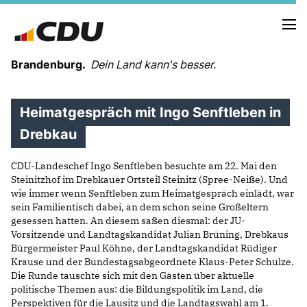
Brandenburg.
Dein Land kann's besser.
Heimatgespräch mit Ingo Senftleben in
MELDUNGEN
TERMINE
Drebkau
CDU-Landeschef Ingo Senftleben besuchte am 22. Mai den
LANDESVORSTAND
Steinitzhof im Drebkauer Ortsteil Steinitz (Spree-Neiße). Und
LANDESGESCHÄFTSSTELLE
wie immer wenn Senftleben zum Heimatgespräch einlädt, war
ORGANISATION
sein Familientisch dabei, an dem schon seine Großeltern
gesessen hatten. An diesem saßen diesmal: der JU-
KREISVERBÄNDE
Vorsitzende und Landtagskandidat Julian Brüning, Drebkaus
VEREINIGUNGEN UND SONDERORGANISATIONEN
Bürgermeister Paul Köhne, der Landtagskandidat Rüdiger
LANDESFACHAUSSCHÜSSE
Krause und der Bundestagsabgeordnete Klaus-Peter Schulze.
SATZUNG
Die Runde tauschte sich mit den Gästen über aktuelle
PARTEIGESCHICHTE
politische Themen aus: die Bildungspolitik im Land, die
Perspektiven für die Lausitz und die Landtagswahl am 1.
PARTEIGERICHT