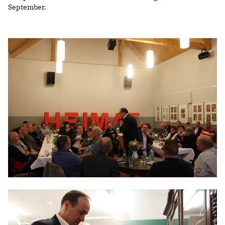
September.
IM LANDTAG
IN DER LANDESREGIERUNG
IM BUNDESTAG
IM EUROPÄISCHEN PARLAMENT
NEWSLETTER ABONNIEREN
BILDER
PROGRAMME
WICHTIGE BESCHLÜSSE DER CDU BRANDENBURG
75 JAHRE CDU BRANDENBURG
PRESSE
SPENDEN
Mitglied werden