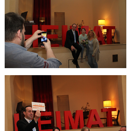
IM LANDTAG
IN DER LANDESREGIERUNG
IM BUNDESTAG
IM EUROPÄISCHEN PARLAMENT
NEWSLETTER ABONNIEREN
BILDER
PROGRAMME
WICHTIGE BESCHLÜSSE DER CDU BRANDENBURG
75 JAHRE CDU BRANDENBURG
PRESSE
SPENDEN
Mitglied werden