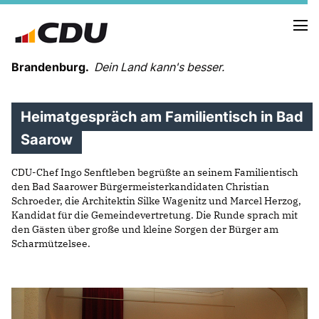
Brandenburg.
Dein Land kann's besser.
Heimatgespräch am Familientisch in Bad
MELDUNGEN
TERMINE
Saarow
CDU-Chef Ingo Senftleben begrüßte an seinem Familientisch
LANDESVORSTAND
den Bad Saarower Bürgermeisterkandidaten Christian
LANDESGESCHÄFTSSTELLE
Schroeder, die Architektin Silke Wagenitz und Marcel Herzog,
ORGANISATION
Kandidat für die Gemeindevertretung. Die Runde sprach mit
den Gästen über große und kleine Sorgen der Bürger am
KREISVERBÄNDE
Scharmützelsee.
VEREINIGUNGEN UND SONDERORGANISATIONEN
LANDESFACHAUSSCHÜSSE
SATZUNG
PARTEIGESCHICHTE
PARTEIGERICHT