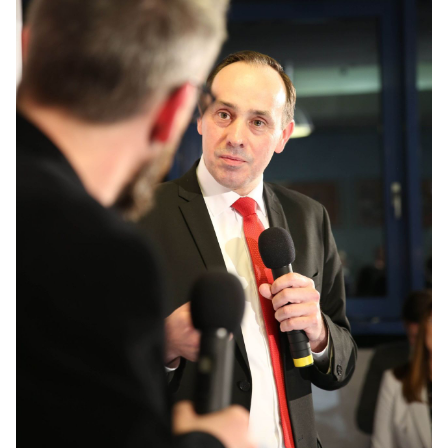
IM LANDTAG
IN DER LANDESREGIERUNG
IM BUNDESTAG
IM EUROPÄISCHEN PARLAMENT
NEWSLETTER ABONNIEREN
BILDER
PROGRAMME
WICHTIGE BESCHLÜSSE DER CDU BRANDENBURG
75 JAHRE CDU BRANDENBURG
PRESSE
SPENDEN
Mitglied werden