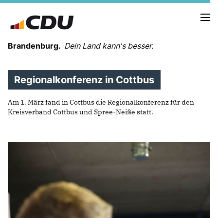
Brandenburg.
Dein Land kann's besser.
Regionalkonferenz in Cottbus
MELDUNGEN
TERMINE
Am 1. März fand in Cottbus die Regionalkonferenz für den
Kreisverband Cottbus und Spree-Neiße statt.
LANDESVORSTAND
LANDESGESCHÄFTSSTELLE
ORGANISATION
KREISVERBÄNDE
VEREINIGUNGEN UND SONDERORGANISATIONEN
LANDESFACHAUSSCHÜSSE
SATZUNG
PARTEIGESCHICHTE
PARTEIGERICHT