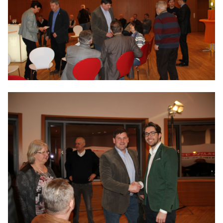
IM LANDTAG
IN DER LANDESREGIERUNG
IM BUNDESTAG
IM EUROPÄISCHEN PARLAMENT
NEWSLETTER ABONNIEREN
BILDER
PROGRAMME
WICHTIGE BESCHLÜSSE DER CDU BRANDENBURG
75 JAHRE CDU BRANDENBURG
PRESSE
SPENDEN
Mitglied werden