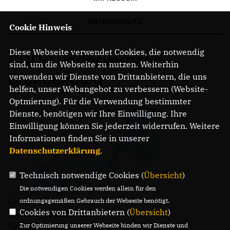
DATENSCHUTZ
Cookie Hinweis
Diese Webseite verwendet Cookies, die notwendig
CDU-Landesverband
sind, um die Webseite zu nutzen. Weiterhin
Brandenburg
verwenden wir Dienste von Drittanbietern, die uns
helfen, unser Webangebot zu verbessern (Website-
Optmierung). Für die Verwendung bestimmter
Dienste, benötigen wir Ihre Einwilligung. Ihre
Einwilligung können Sie jederzeit widerrufen. Weitere
Informationen finden Sie in unserer
Datenschutzerklärung
.
Technisch notwendige Cookies (
Übersicht
)
Die notwendigen Cookies werden allein für den
Gregor-Mendel-Straße 3
ordnungsgemäßen Gebrauch der Webseite benötigt.
Cookies von Drittanbietern (
Übersicht
)
14469 Potsdam
Telefon: (0331) 620 14 - 0
Zur Optimierung unserer Webseite binden wir Dienste und