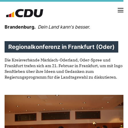
Brandenburg.
Dein Land kann's besser.
Regionalkonferenz in Frankfurt (Oder)
MELDUNGEN
TERMINE
Die Kreisverbände Märkisch-Oderland, Oder-Spree und
Frankfurt trafen sich am 21. Februar in Frankfurt, um mit Ingo
Senftleben über ihre Ideen und Gedanken zum
LANDESVORSTAND
Regierungsprogramm für die Landtagswahl zu diskutieren.
LANDESGESCHÄFTSSTELLE
ORGANISATION
KREISVERBÄNDE
VEREINIGUNGEN UND SONDERORGANISATIONEN
LANDESFACHAUSSCHÜSSE
SATZUNG
PARTEIGESCHICHTE
PARTEIGERICHT