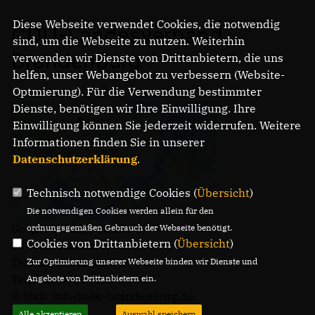
Diese Webseite verwendet Cookies, die notwendig
CDU-Landesverband
sind, um die Webseite zu nutzen. Weiterhin
Brandenburg
verwenden wir Dienste von Drittanbietern, die uns
helfen, unser Webangebot zu verbessern (Website-
Optmierung). Für die Verwendung bestimmter
Dienste, benötigen wir Ihre Einwilligung. Ihre
Einwilligung können Sie jederzeit widerrufen. Weitere
Informationen finden Sie in unserer
Datenschutzerklärung
.
Technisch notwendige Cookies (
Übersicht
)
Die notwendigen Cookies werden allein für den
Gregor-Mendel-Straße 3
ordnungsgemäßen Gebrauch der Webseite benötigt.
Cookies von Drittanbietern (
Übersicht
)
14469 Potsdam
Telefon: (0331) 620 14 - 0
Zur Optimierung unserer Webseite binden wir Dienste und
Telefax: (0331) 620 14 - 14
Angebote von Drittanbietern ein.
E-Mail: info@cdu-brandenburg.de
Alle akzeptieren
Auswahl speichern