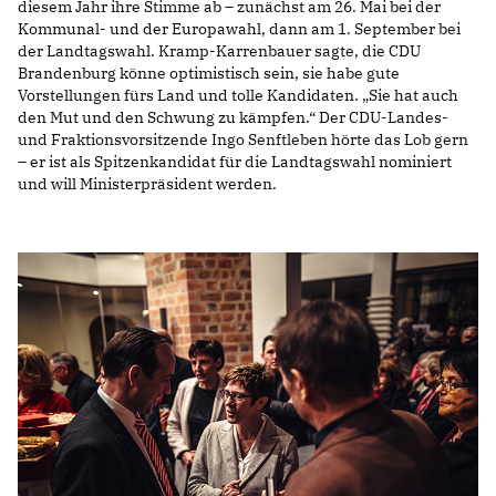
diesem Jahr ihre Stimme ab – zunächst am 26. Mai bei der
Kommunal- und der Europawahl, dann am 1. September bei
der Landtagswahl. Kramp-Karrenbauer sagte, die CDU
IM LANDTAG
Brandenburg könne optimistisch sein, sie habe gute
Vorstellungen fürs Land und tolle Kandidaten. „Sie hat auch
IN DER LANDESREGIERUNG
den Mut und den Schwung zu kämpfen.“ Der CDU-Landes-
IM BUNDESTAG
und Fraktionsvorsitzende Ingo Senftleben hörte das Lob gern
IM EUROPÄISCHEN PARLAMENT
– er ist als Spitzenkandidat für die Landtagswahl nominiert
und will Ministerpräsident werden.
NEWSLETTER ABONNIEREN
BILDER
PROGRAMME
WICHTIGE BESCHLÜSSE DER CDU BRANDENBURG
75 JAHRE CDU BRANDENBURG
PRESSE
SPENDEN
Mitglied werden