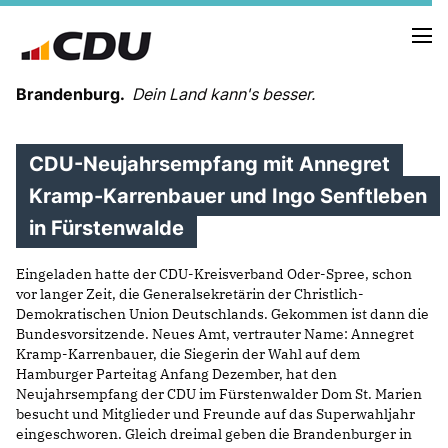
Brandenburg.
Dein Land kann's besser.
CDU-Neujahrsempfang mit Annegret
MELDUNGEN
TERMINE
Kramp-Karrenbauer und Ingo Senftleben
in Fürstenwalde
LANDESVORSTAND
Eingeladen hatte der CDU-Kreisverband Oder-Spree, schon
LANDESGESCHÄFTSSTELLE
vor langer Zeit, die Generalsekretärin der Christlich-
ORGANISATION
Demokratischen Union Deutschlands. Gekommen ist dann die
KREISVERBÄNDE
Bundesvorsitzende. Neues Amt, vertrauter Name: Annegret
VEREINIGUNGEN UND SONDERORGANISATIONEN
Kramp-Karrenbauer, die Siegerin der Wahl auf dem
LANDESFACHAUSSCHÜSSE
Hamburger Parteitag Anfang Dezember, hat den
Neujahrsempfang der CDU im Fürstenwalder Dom St. Marien
SATZUNG
besucht und Mitglieder und Freunde auf das Superwahljahr
PARTEIGESCHICHTE
eingeschworen. Gleich dreimal geben die Brandenburger in
PARTEIGERICHT