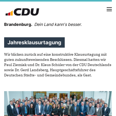
Brandenburg.
Dein Land kann's besser.
Jahresklausurtagung
MELDUNGEN
TERMINE
Wir blicken zurück auf eine konstruktive Klausurtagung mit
guten zukunftsweisenden Beschlüssen. Diesmal hatten wir
Paul Ziemiak und Dr. Klaus Schüler von der CDU Deutschlands
LANDESVORSTAND
sowie Dr. Gerd Landsberg, Hauptgeschäftsführer des
LANDESGESCHÄFTSSTELLE
Deutschen Städte- und Gemeindebundes, als Gast.
ORGANISATION
KREISVERBÄNDE
VEREINIGUNGEN UND SONDERORGANISATIONEN
LANDESFACHAUSSCHÜSSE
SATZUNG
PARTEIGESCHICHTE
PARTEIGERICHT