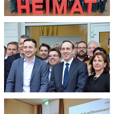
IM LANDTAG
IN DER LANDESREGIERUNG
IM BUNDESTAG
IM EUROPÄISCHEN PARLAMENT
NEWSLETTER ABONNIEREN
BILDER
PROGRAMME
WICHTIGE BESCHLÜSSE DER CDU BRANDENBURG
75 JAHRE CDU BRANDENBURG
PRESSE
SPENDEN
Mitglied werden