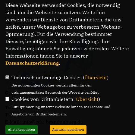
Diese Webseite verwendet Cookies, die notwendig
CDU-Landesverband
sind, um die Webseite zu nutzen. Weiterhin
Brandenburg
verwenden wir Dienste von Drittanbietern, die uns
helfen, unser Webangebot zu verbessern (Website-
Optmierung). Für die Verwendung bestimmter
Dienste, benötigen wir Ihre Einwilligung. Ihre
Einwilligung können Sie jederzeit widerrufen. Weitere
Informationen finden Sie in unserer
Datenschutzerklärung
.
Technisch notwendige Cookies (
Übersicht
)
Die notwendigen Cookies werden allein für den
Gregor-Mendel-Straße 3
ordnungsgemäßen Gebrauch der Webseite benötigt.
Cookies von Drittanbietern (
Übersicht
)
14469 Potsdam
Telefon: (0331) 620 14 - 0
Zur Optimierung unserer Webseite binden wir Dienste und
Telefax: (0331) 620 14 - 14
Angebote von Drittanbietern ein.
E-Mail: info@cdu-brandenburg.de
Alle akzeptieren
Auswahl speichern