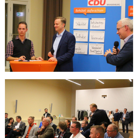
IM LANDTAG
IN DER LANDESREGIERUNG
IM BUNDESTAG
IM EUROPÄISCHEN PARLAMENT
NEWSLETTER ABONNIEREN
BILDER
PROGRAMME
WICHTIGE BESCHLÜSSE DER CDU BRANDENBURG
75 JAHRE CDU BRANDENBURG
PRESSE
SPENDEN
Mitglied werden