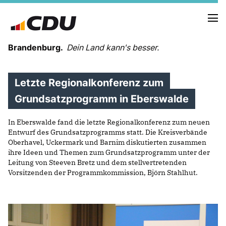
Brandenburg.
Dein Land kann's besser.
Letzte Regionalkonferenz zum
MELDUNGEN
TERMINE
Grundsatzprogramm in Eberswalde
In Eberswalde fand die letzte Regionalkonferenz zum neuen
LANDESVORSTAND
Entwurf des Grundsatzprogramms statt. Die Kreisverbände
LANDESGESCHÄFTSSTELLE
Oberhavel, Uckermark und Barnim diskutierten zusammen
ORGANISATION
ihre Ideen und Themen zum Grundsatzprogramm unter der
Leitung von Steeven Bretz und dem stellvertretenden
KREISVERBÄNDE
Vorsitzenden der Programmkommission, Björn Stahlhut.
VEREINIGUNGEN UND SONDERORGANISATIONEN
LANDESFACHAUSSCHÜSSE
SATZUNG
PARTEIGESCHICHTE
PARTEIGERICHT