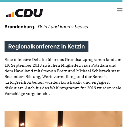
Brandenburg.
Dein Land kann's besser.
Regionalkonferenz in Ketzin
MELDUNGEN
TERMINE
Eine intensive Debatte über das Grundsatzprogramm fand am
19. September 2018 zwischen Mitgliedern aus Potsdam und
dem Havelland mit Steeven Bretz und Michael Schierack statt.
LANDESVORSTAND
Besonders Bildung, Wertevermittlung und der Bereich
LANDESGESCHÄFTSSTELLE
'Erfolgreich Arbeiten' wurden konstruktiv und engagiert
ORGANISATION
diskutiert. Auch für das Wahlprogramm für 2019 wurden viele
KREISVERBÄNDE
Vorschläge vorgebracht.
VEREINIGUNGEN UND SONDERORGANISATIONEN
LANDESFACHAUSSCHÜSSE
SATZUNG
PARTEIGESCHICHTE
PARTEIGERICHT