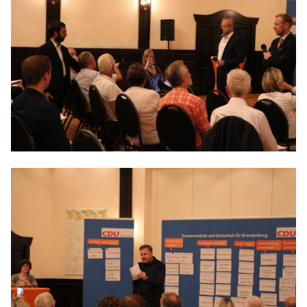
IM LANDTAG
IN DER LANDESREGIERUNG
IM BUNDESTAG
IM EUROPÄISCHEN PARLAMENT
NEWSLETTER ABONNIEREN
BILDER
PROGRAMME
WICHTIGE BESCHLÜSSE DER CDU BRANDENBURG
75 JAHRE CDU BRANDENBURG
PRESSE
SPENDEN
Mitglied werden