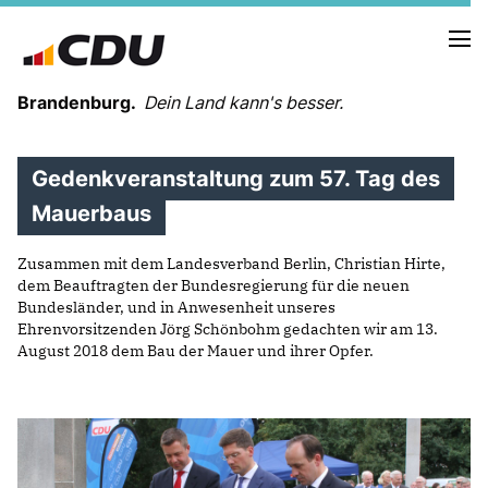
Brandenburg.
Dein Land kann's besser.
Gedenkveranstaltung zum 57. Tag des
MELDUNGEN
TERMINE
Mauerbaus
Zusammen mit dem Landesverband Berlin, Christian Hirte,
LANDESVORSTAND
dem Beauftragten der Bundesregierung für die neuen
LANDESGESCHÄFTSSTELLE
Bundesländer, und in Anwesenheit unseres
ORGANISATION
Ehrenvorsitzenden Jörg Schönbohm gedachten wir am 13.
August 2018 dem Bau der Mauer und ihrer Opfer.
KREISVERBÄNDE
VEREINIGUNGEN UND SONDERORGANISATIONEN
LANDESFACHAUSSCHÜSSE
SATZUNG
PARTEIGESCHICHTE
PARTEIGERICHT