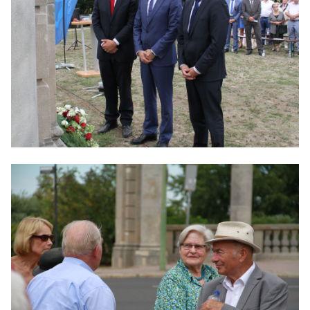
IM LANDTAG
IN DER LANDESREGIERUNG
IM BUNDESTAG
IM EUROPÄISCHEN PARLAMENT
NEWSLETTER ABONNIEREN
BILDER
PROGRAMME
WICHTIGE BESCHLÜSSE DER CDU BRANDENBURG
75 JAHRE CDU BRANDENBURG
PRESSE
SPENDEN
Mitglied werden