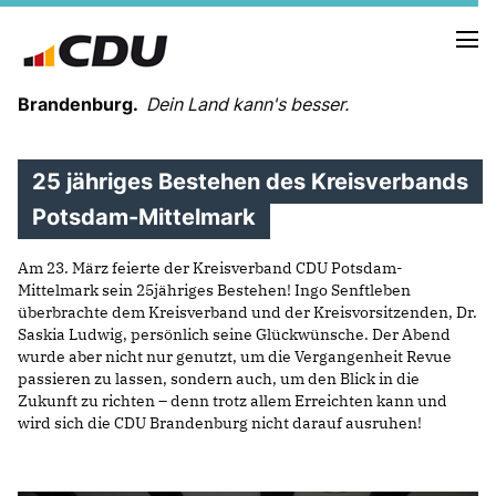
Brandenburg.
Dein Land kann's besser.
25 jähriges Bestehen des Kreisverbands
MELDUNGEN
TERMINE
Potsdam-Mittelmark
Am 23. März feierte der Kreisverband CDU Potsdam-
LANDESVORSTAND
Mittelmark sein 25jähriges Bestehen! Ingo Senftleben
LANDESGESCHÄFTSSTELLE
überbrachte dem Kreisverband und der Kreisvorsitzenden, Dr.
ORGANISATION
Saskia Ludwig, persönlich seine Glückwünsche. Der Abend
wurde aber nicht nur genutzt, um die Vergangenheit Revue
KREISVERBÄNDE
passieren zu lassen, sondern auch, um den Blick in die
VEREINIGUNGEN UND SONDERORGANISATIONEN
Zukunft zu richten – denn trotz allem Erreichten kann und
LANDESFACHAUSSCHÜSSE
wird sich die CDU Brandenburg nicht darauf ausruhen!
SATZUNG
PARTEIGESCHICHTE
PARTEIGERICHT