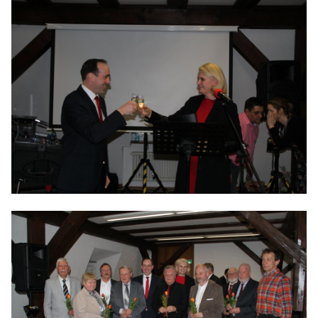
IM LANDTAG
IN DER LANDESREGIERUNG
IM BUNDESTAG
IM EUROPÄISCHEN PARLAMENT
NEWSLETTER ABONNIEREN
BILDER
PROGRAMME
WICHTIGE BESCHLÜSSE DER CDU BRANDENBURG
75 JAHRE CDU BRANDENBURG
PRESSE
SPENDEN
Mitglied werden