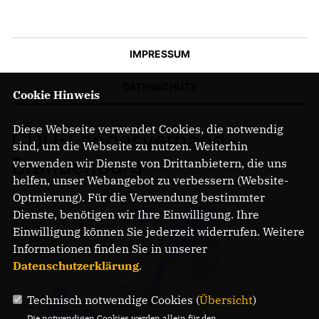
IMPRESSUM
DATENSCHUTZ
Cookie Hinweis
Diese Webseite verwendet Cookies, die notwendig
CDU-Landesverband
sind, um die Webseite zu nutzen. Weiterhin
Brandenburg
verwenden wir Dienste von Drittanbietern, die uns
helfen, unser Webangebot zu verbessern (Website-
Optmierung). Für die Verwendung bestimmter
Dienste, benötigen wir Ihre Einwilligung. Ihre
Einwilligung können Sie jederzeit widerrufen. Weitere
Informationen finden Sie in unserer
Datenschutzerklärung
.
Technisch notwendige Cookies (
Übersicht
)
Die notwendigen Cookies werden allein für den