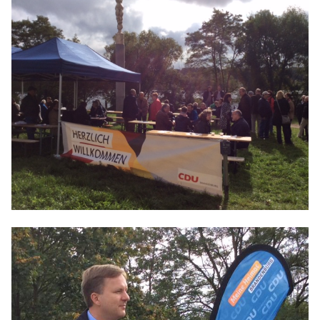
IM LANDTAG
IN DER LANDESREGIERUNG
IM BUNDESTAG
IM EUROPÄISCHEN PARLAMENT
NEWSLETTER ABONNIEREN
BILDER
PROGRAMME
WICHTIGE BESCHLÜSSE DER CDU BRANDENBURG
75 JAHRE CDU BRANDENBURG
PRESSE
SPENDEN
Mitglied werden