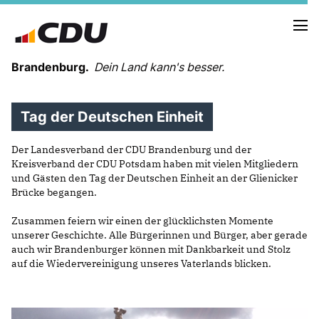
Brandenburg.
Dein Land kann's besser.
Tag der Deutschen Einheit
MELDUNGEN
TERMINE
Der Landesverband der CDU Brandenburg und der
Kreisverband der CDU Potsdam haben mit vielen Mitgliedern
und Gästen den Tag der Deutschen Einheit an der Glienicker
LANDESVORSTAND
Brücke begangen.
LANDESGESCHÄFTSSTELLE
ORGANISATION
Zusammen feiern wir einen der glücklichsten Momente
KREISVERBÄNDE
unserer Geschichte. Alle Bürgerinnen und Bürger, aber gerade
VEREINIGUNGEN UND SONDERORGANISATIONEN
auch wir Brandenburger können mit Dankbarkeit und Stolz
auf die Wiedervereinigung unseres Vaterlands blicken.
LANDESFACHAUSSCHÜSSE
SATZUNG
PARTEIGESCHICHTE
PARTEIGERICHT