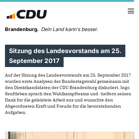
Brandenburg.
Dein Land kann's besser.
Sitzung des Landesvorstands am 25.
MELDUNGEN
TERMINE
September 2017
Auf der Sitzung des Landesvorstands am 25. September 2017
LANDESVORSTAND
wurden erste Analysen der Bundestagswahl gemeinsam mit
LANDESGESCHÄFTSSTELLE
den Direktkandidaten der CDU Brandenburg diskutiert. Ingo
ORGANISATION
Senftleben sprach den Wahlkampfteams und -helfern seinen
Dank für die geleistete Arbeit aus und wünschte den
KREISVERBÄNDE
Abgeordneten Kraft und Freude für die bevorstehenden
VEREINIGUNGEN UND SONDERORGANISATIONEN
Aufgaben.
LANDESFACHAUSSCHÜSSE
SATZUNG
PARTEIGESCHICHTE
PARTEIGERICHT