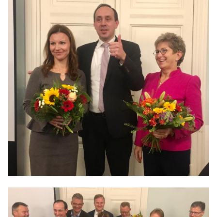
IM LANDTAG
IN DER LANDESREGIERUNG
IM BUNDESTAG
IM EUROPÄISCHEN PARLAMENT
NEWSLETTER ABONNIEREN
BILDER
PROGRAMME
WICHTIGE BESCHLÜSSE DER CDU BRANDENBURG
75 JAHRE CDU BRANDENBURG
PRESSE
SPENDEN
Mitglied werden