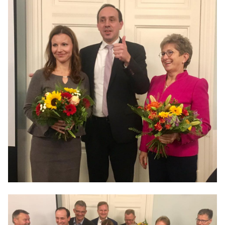
IM LANDTAG
IN DER LANDESREGIERUNG
IM BUNDESTAG
IM EUROPÄISCHEN PARLAMENT
NEWSLETTER ABONNIEREN
BILDER
PROGRAMME
WICHTIGE BESCHLÜSSE DER CDU BRANDENBURG
75 JAHRE CDU BRANDENBURG
PRESSE
SPENDEN
Mitglied werden