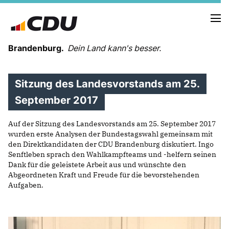
Brandenburg.
Dein Land kann's besser.
Sitzung des Landesvorstands am 25.
MELDUNGEN
TERMINE
September 2017
Auf der Sitzung des Landesvorstands am 25. September 2017
LANDESVORSTAND
wurden erste Analysen der Bundestagswahl gemeinsam mit
LANDESGESCHÄFTSSTELLE
den Direktkandidaten der CDU Brandenburg diskutiert. Ingo
ORGANISATION
Senftleben sprach den Wahlkampfteams und -helfern seinen
Dank für die geleistete Arbeit aus und wünschte den
KREISVERBÄNDE
Abgeordneten Kraft und Freude für die bevorstehenden
VEREINIGUNGEN UND SONDERORGANISATIONEN
Aufgaben.
LANDESFACHAUSSCHÜSSE
SATZUNG
PARTEIGESCHICHTE
PARTEIGERICHT