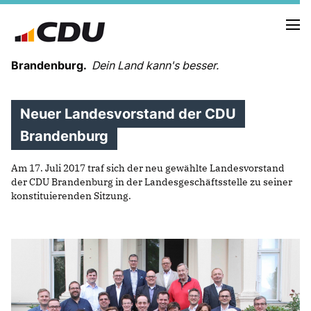
Brandenburg.
Dein Land kann's besser.
Neuer Landesvorstand der CDU
MELDUNGEN
TERMINE
Brandenburg
Am 17. Juli 2017 traf sich der neu gewählte Landesvorstand
LANDESVORSTAND
der CDU Brandenburg in der Landesgeschäftsstelle zu seiner
LANDESGESCHÄFTSSTELLE
konstituierenden Sitzung.
ORGANISATION
KREISVERBÄNDE
VEREINIGUNGEN UND SONDERORGANISATIONEN
LANDESFACHAUSSCHÜSSE
SATZUNG
PARTEIGESCHICHTE
PARTEIGERICHT