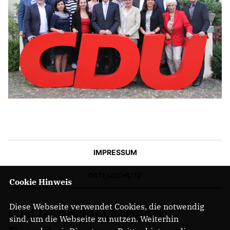
IM LANDTAG
IN DER LANDESREGIERUNG
IM BUNDESTAG
IM EUROPÄISCHEN PARLAMENT
NEWSLETTER ABONNIEREN
BILDER
PROGRAMME
WICHTIGE BESCHLÜSSE DER CDU BRANDENBURG
IMPRESSUM
75 JAHRE CDU BRANDENBURG
PRESSE
DATENSCHUTZ
Cookie Hinweis
SPENDEN
Diese Webseite verwendet Cookies, die notwendig
CDU-Landesverband
Mitglied werden
sind, um die Webseite zu nutzen. Weiterhin