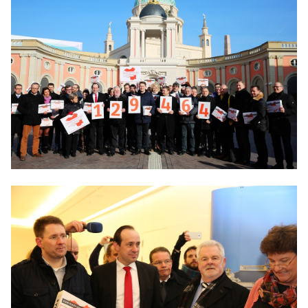
IM LANDTAG
IN DER LANDESREGIERUNG
IM BUNDESTAG
IM EUROPÄISCHEN PARLAMENT
NEWSLETTER ABONNIEREN
BILDER
PROGRAMME
WICHTIGE BESCHLÜSSE DER CDU BRANDENBURG
75 JAHRE CDU BRANDENBURG
PRESSE
SPENDEN
Mitglied werden