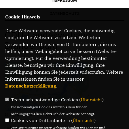
IMPRESSUM
DATENSCHUTZ
Cookie Hinweis
Diese Webseite verwendet Cookies, die notwendig
CDU-Landesverband
sind, um die Webseite zu nutzen. Weiterhin
Brandenburg
verwenden wir Dienste von Drittanbietern, die uns
helfen, unser Webangebot zu verbessern (Website-
Optmierung). Für die Verwendung bestimmter
Dienste, benötigen wir Ihre Einwilligung. Ihre
Einwilligung können Sie jederzeit widerrufen. Weitere
Informationen finden Sie in unserer
Datenschutzerklärung
.
Technisch notwendige Cookies (
Übersicht
)
Die notwendigen Cookies werden allein für den
Gregor-Mendel-Straße 3
ordnungsgemäßen Gebrauch der Webseite benötigt.
Cookies von Drittanbietern (
Übersicht
)
14469 Potsdam
Telefon: (0331) 620 14 - 0
Zur Optimierung unserer Webseite binden wir Dienste und