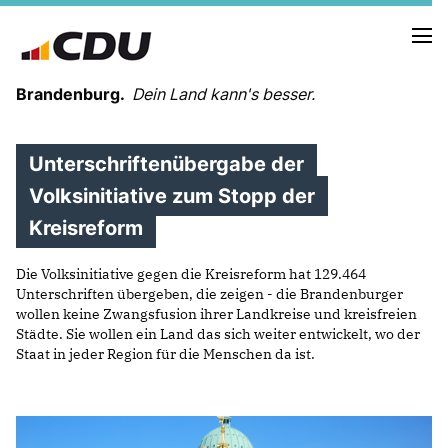
Brandenburg.
Dein Land kann's besser.
Unterschriftenübergabe der
MELDUNGEN
TERMINE
Volksinitiative zum Stopp der
Kreisreform
LANDESVORSTAND
Die Volksinitiative gegen die Kreisreform hat 129.464
LANDESGESCHÄFTSSTELLE
Unterschriften übergeben, die zeigen - die Brandenburger
ORGANISATION
wollen keine Zwangsfusion ihrer Landkreise und kreisfreien
KREISVERBÄNDE
Städte. Sie wollen ein Land das sich weiter entwickelt, wo der
VEREINIGUNGEN UND SONDERORGANISATIONEN
Staat in jeder Region für die Menschen da ist.
LANDESFACHAUSSCHÜSSE
SATZUNG
PARTEIGESCHICHTE
PARTEIGERICHT