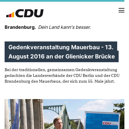
Brandenburg.
Dein Land kann's besser.
Gedenkveranstaltung Mauerbau - 13.
MELDUNGEN
TERMINE
August 2016 an der Glienicker Brücke
Bei der traditionellen, gemeinsamen Gedenkveranstaltung
LANDESVORSTAND
gedachten die Landesverbände der CDU Berlin und der CDU
LANDESGESCHÄFTSSTELLE
Brandenburg des Mauerbaus, der sich zum 55. Male jährt.
ORGANISATION
KREISVERBÄNDE
VEREINIGUNGEN UND SONDERORGANISATIONEN
LANDESFACHAUSSCHÜSSE
SATZUNG
PARTEIGESCHICHTE
PARTEIGERICHT