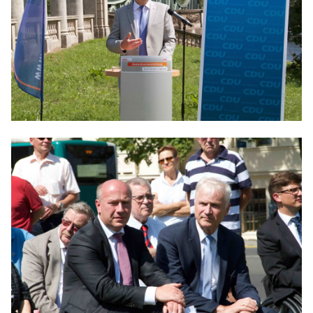
IM LANDTAG
IN DER LANDESREGIERUNG
IM BUNDESTAG
IM EUROPÄISCHEN PARLAMENT
NEWSLETTER ABONNIEREN
BILDER
PROGRAMME
WICHTIGE BESCHLÜSSE DER CDU BRANDENBURG
75 JAHRE CDU BRANDENBURG
PRESSE
SPENDEN
Mitglied werden